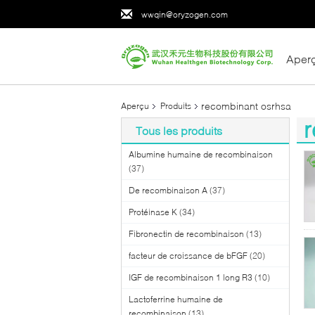
wwqin@oryzogen.com
Aper
recombinant osrhsa
Aperçu
Produits
r
Tous les produits
(1
Albumine humaine de recombinaison
(37)
De recombinaison A
(37)
Protéinase K
(34)
Fibronectin de recombinaison
(13)
facteur de croissance de bFGF
(20)
IGF de recombinaison 1 long R3
(10)
Lactoferrine humaine de
recombinaison
(13)