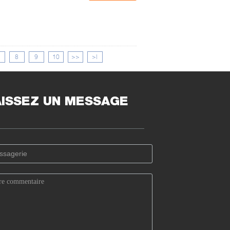
8
9
10
>>
>|
AISSEZ UN MESSAGE