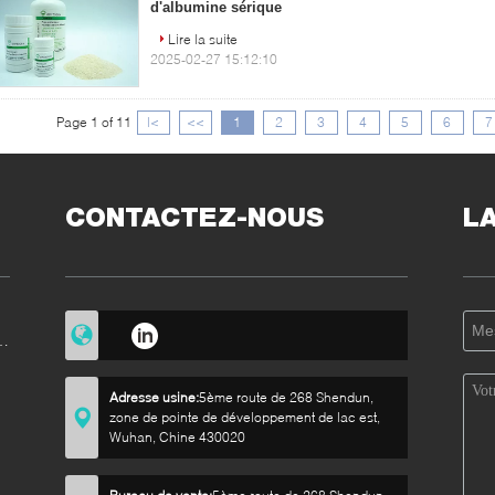
d'albumine sérique
Lire la suite
2025-02-27 15:12:10
Page 1 of 11
|<
<<
1
2
3
4
5
6
7
CONTACTEZ-NOUS
L
e
Adresse usine:
5ème route de 268 Shendun,
zone de pointe de développement de lac est,
Wuhan, Chine 430020
e