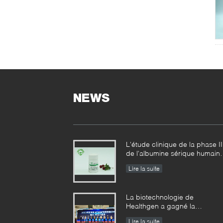
NEWS
L'étude clinique de la phase II
de l'albumine sérique humain
de recombinaison usine-
Lire la suite
dérivée a réalisé des résultats
échelonnés
La biotechnologie de
Healthgen a gagné la
« récompense d'or de la 2èm
Lire la suite