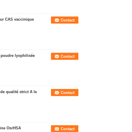
ur CAS vaccinique
Contact
 poudre lyophilisée
Contact
e qualité strict A le
Contact
sine OsrHSA
Contact