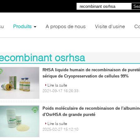
Sea
çu
Produits
A propos de nous
Visite d'usine
Co
ecombinant osrhsa
06)
RHSA liquide humain de recombinaison de pureté
sérique de Cryopreservation de cellules 99%
Lire la suite
2021-09-17 16:26:33
Poids moléculaire de recombinaison de l'albumi
d'OsrHSA de grande pureté
Lire la suite
2025-02-27 15:12:10