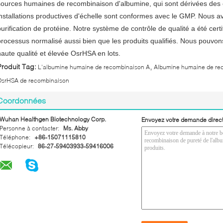
sources humaines de recombinaison d'albumine, qui sont dérivées des c
installations productives d'échelle sont conformes avec le GMP. Nous a
purification de protéine. Notre système de contrôle de qualité a été cert
processus normalisé aussi bien que les produits qualifiés. Nous pouvons 
haute qualité et élevée OsrHSA en lots.
,
Produit Tag:
L'albumine humaine de recombinaison A
Albumine humaine de re
OsrHSA de recombinaison
Coordonnées
Wuhan Healthgen Biotechnology Corp.
Envoyez votre demande direc
Personne à contacter:
Ms. Abby
Téléphone:
+86-15071115810
Télécopieur:
86-27-59403933-59416006