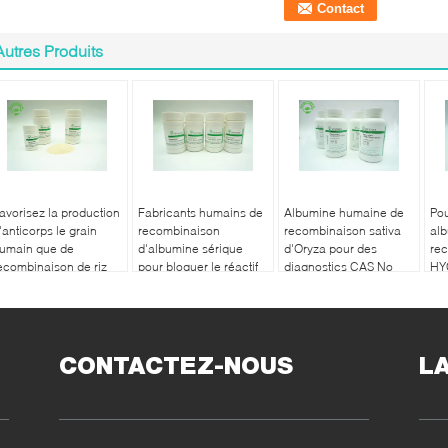
Autres Produits
avorisez la production
Fabricants humains de
Albumine humaine de
Pou
'anticorps le grain
recombinaison
recombinaison sativa
al
umain que de
d'albumine sérique
d'Oryza pour des
re
ecombinaison de riz
pour bloquer le réactif
diagnostics CAS No
HY
'albumine a dérivé le
.70024 90 7
d'
oids moléculaire 66,5
Da
CONTACTEZ-NOUS
L