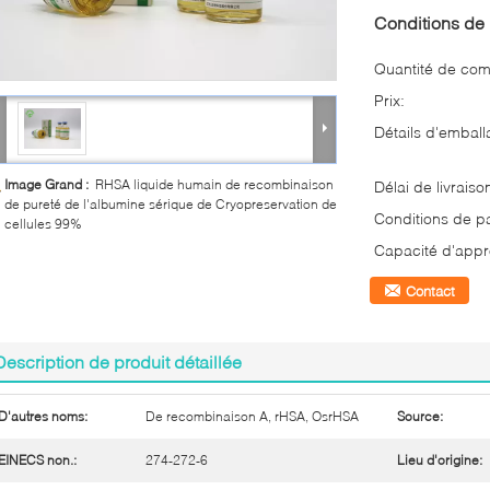
Conditions de 
Quantité de co
Prix:
Détails d'emball
Image Grand :
RHSA liquide humain de recombinaison
Délai de livraiso
de pureté de l'albumine sérique de Cryopreservation de
Conditions de p
cellules 99%
Capacité d'appr
Contact
Description de produit détaillée
D'autres noms:
De recombinaison A, rHSA, OsrHSA
Source:
EINECS non.:
274-272-6
Lieu d'origine: