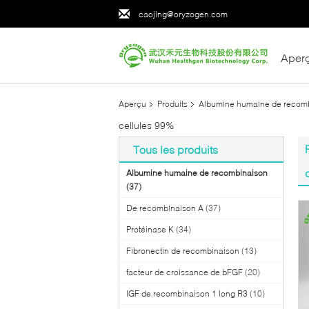
caojing@oryzogen.com
Aper
Aperçu
Produits
Albumine humaine de recom
cellules 99%
Tous les produits
Albumine humaine de recombinaison
(37)
De recombinaison A
(37)
Protéinase K
(34)
Fibronectin de recombinaison
(13)
facteur de croissance de bFGF
(20)
IGF de recombinaison 1 long R3
(10)