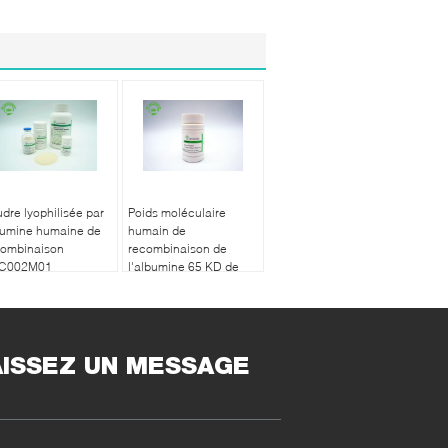
dre lyophilisée par
Poids moléculaire
bumine humaine de
humain de
combinaison
recombinaison de
C002M01
l'albumine 65 KD de
Oryzogen
production de large
échelle
AISSEZ UN MESSAGE