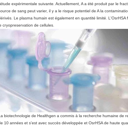
l'étude expérimentale suivante. Actuellement, A a été produit par le fr
source de sang peut varier, il y a le risque potentiel de A la contamina
dérivés. Le plasma humain est également en quantité limité. L'OsrHSA f
le cryopreservation de cellules.
La biotechnologie de Healthgen a commis à la recherche humaine de r
de 10 années et s'est avec succès développée et OsrHSA de haute quali