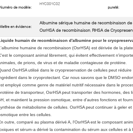
HYC001C02
Numéro de modèle:
pureté:
Albumine sérique humaine de recombinaison de
Mettre en évidence:
OsrHSA de recombinaison
RHSA de Cryopreserva
,
Liquide humain de recombinaison d'albumine pour le cryopreserva
L'albumine humaine de recombinaison (OsrHSA) est dérivée de la plate
C'est le composant animal librement, qui évitent effectivement n'importe
animales, de prions, de virus et de maladie contagieuse de protéine.
Quand OsrHSA utilisé dans le cryopreservation de cellules peut réduire 
ingrédient dans le cryoprotectant. Car nous savons que le DMSO endom
est employé comme genre de matériel nutritif nécessaire dans le proc
protéine de transporteur, OsrHSA peut transporter des hormones, des li
pH, et maintient la pression osmotique, entre d'autres fonctions et four
synthèse de métabolisme de cellules. OsrHSA peut continuer à geler et
osmotique entre les cellules.
En outre, comparé au plasma dérivé A, l'OsrHSA est le composant animal 
toxiques et sérum-a dérivé la contamination du sérum aux cellules et 