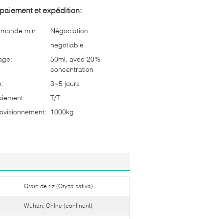
paiement et expédition:
mmande min:
Négociation
negotiable
age:
50ml, avec 20%
concentration
n:
3~5 jours
aiement:
T/T
ovisionnement:
1000kg
Grain de riz (Oryza sativa)
Wuhan, Chine (continent)