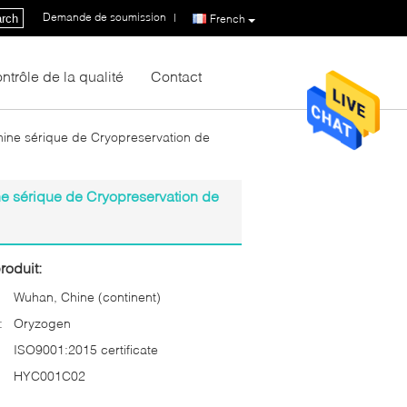
Demande de soumission
|
rch
French
ntrôle de la qualité
Contact
ine sérique de Cryopreservation de
e sérique de Cryopreservation de
roduit:
Wuhan, Chine (continent)
:
Oryzogen
ISO9001:2015 certificate
HYC001C02