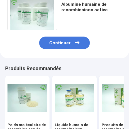
Albumine humaine de
recombinaison sativa
d'Oryza pour des
diagnostics CAS No .70024
90 7
Continuer
Produits Recommandés
Poids moléculaire de
Liquide humain de
Produits de