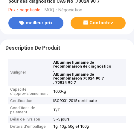
pour des diagnostics CAS No .70024 90 7
Prix：negotiable
MOQ：Négociation
meilleur prix
Contactez
Description De Produit
Albumine humaine de
recombinaison de diagnostics
,
Surligner
Albumine humaine de
recombinaison 70024 90 7
,
70024 90 7
Capacité
1000kg
d'approvisionnement
Certification
ISO9001:2015 certificate
Conditions de
T/T
paiement
Délai de livraison
3~5 jours
Détails d'emballage
1g, 10g, 50g et 100g