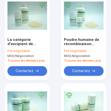
La catégorie
Poudre humaine de
d'excipient de
recombinaison
recombinaison FAIT
dérivée par usine
Prix:
negotiable
Prix:
negotiable
ne saupoudrer
OsrHSA d'albumine
MOQ:
Négociation
MOQ:
Négociation
l'albumine sérique
sérique
humaine aucun
Trouvez les derniers prix
Trouvez les derniers prix
stabilisateur
Contactez
Contactez
Accueil
Produits
A propos de nous