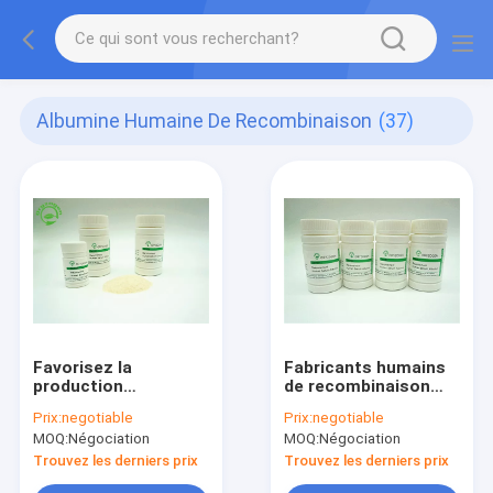
Albumine Humaine De Recombinaison
(37)
Favorisez la
Fabricants humains
production
de recombinaison
d'anticorps le grain
d'albumine sérique
Prix:
negotiable
Prix:
negotiable
humain que de
pour bloquer le
MOQ:
Négociation
MOQ:
Négociation
recombinaison de riz
réactif
d'albumine a dérivé le
Trouvez les derniers prix
Trouvez les derniers prix
poids moléculaire