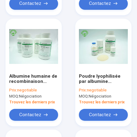
66,5 KDa
Contactez
Contactez
Albumine humaine de
Poudre lyophilisée
recombinaison
par albumine
sativa d'Oryza pour
humaine de
Prix:
negotiable
Prix:
negotiable
des diagnostics CAS
recombinaison
MOQ:
Négociation
MOQ:
Négociation
No .70024 90 7
HYC002M01
d'Oryzogen
Trouvez les derniers prix
Trouvez les derniers prix
Contactez
Contactez