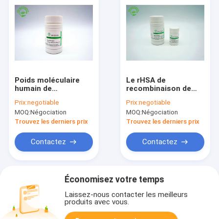
Poids moléculaire
Le rHSA de
humain de
recombinaison de
recombinaison de
grain de riz
Prix:
negotiable
Prix:
negotiable
l'albumine 65 KD de
saupoudrent
MOQ:
Négociation
MOQ:
Négociation
production de large
l'endotoxine moins
échelle
de 0,125 EU/Mg
Trouvez les derniers prix
Trouvez les derniers prix
Contactez
Contactez
Économisez votre temps
Laissez-nous contacter les meilleurs
produits avec vous.