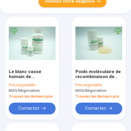
Donnez votre exigence
Le blanc cassé
Poids moléculaire de
humain de
recombinaison de
recombinaison
l'albumine 65KD de
Prix:
negotiable
Prix:
negotiable
d'albumine de
poudre d'OsrHSA de
MOQ:
Négociation
MOQ:
Négociation
certificat d'OIN
grande pureté
saupoudrent
Trouvez les derniers prix
Trouvez les derniers prix
conforme avec le
GMP
Contactez
Contactez