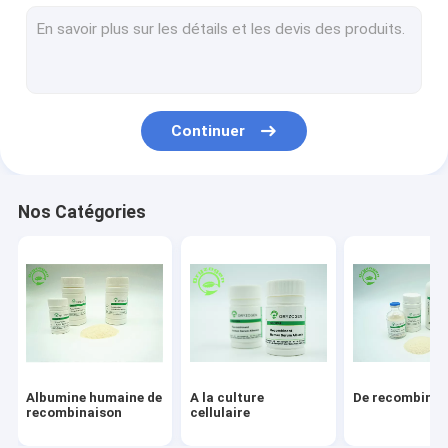
Service de recombinaison de protéine
Facteur de croissance épidermique
Soins de la peau d'albumine
Continuer
VEGF de recombinaison
Lysozyme de recombinaison
Nos Catégories
Ingrédients cosmétiques
Albumine humaine de
A la culture
De recombinai
recombinaison
cellulaire