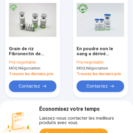
Grain de riz
En poudre non le
Fibronectin de
sang a dérivé
recombinaison pour
Fibronectin humain
Prix:
negotiable
Prix:
negotiable
la culture de cellule
de recombinaison
MOQ:
Négociation
MOQ:
Négociation
souche CAS 86088-
83-7
Trouvez les derniers prix
Trouvez les derniers prix
Contactez
Contactez
Économisez votre temps
Laissez-nous contacter les meilleurs
produits avec vous.