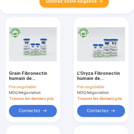
Donnez votre exigence
Grain Fibronectin
L'Oryza Fibronectin
humain de
humain de
recombinaison sans
recombinaison
Prix:
negotiable
Prix:
negotiable
sérum de riz 86088-
sativa a lyophilisé la
MOQ:
Négociation
MOQ:
Négociation
83-7
poudre
Trouvez les derniers prix
Trouvez les derniers prix
Contactez
Contactez