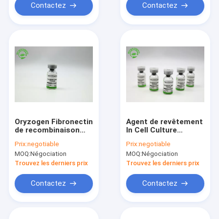
Contactez
Contactez
Oryzogen Fibronectin
Agent de revêtement
de recombinaison
In Cell Culture
augmentent la
Fibronectin de
Prix:
negotiable
Prix:
negotiable
représentation
recombinaison outre
MOQ:
Négociation
MOQ:
Négociation
206kD de culture
de la poudre
cellulaire
lyophilisée blanche
Trouvez les derniers prix
Trouvez les derniers prix
OsrhFN
Contactez
Contactez