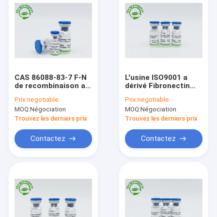
CAS 86088-83-7 F-N
L'usine ISO9001 a
de recombinaison a
dérivé Fibronectin
lyophilisé la poudre
humain de
Prix:
negotiable
Prix:
negotiable
recombinaison
MOQ:
Négociation
MOQ:
Négociation
Trouvez les derniers prix
Trouvez les derniers prix
Contactez
Contactez
Accueil
Produits
A propos de nous