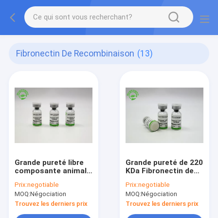
Fibronectin De Recombinaison
(13)
Grande pureté libre
Grande pureté de 220
composante animale
KDa Fibronectin de
Fibronectin de
recombinaison F-N
Prix:
negotiable
Prix:
negotiable
recombinaison F-N
pour la culture
MOQ:
Négociation
MOQ:
Négociation
de l'Oryza sativa
cellulaire
HYC021M01 moyen
Trouvez les derniers prix
Trouvez les derniers prix