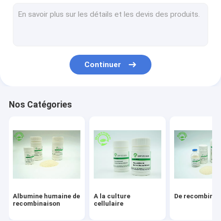
Service de recombinaison de protéine
Facteur de croissance épidermique
Soins de la peau d'albumine
Continuer
VEGF de recombinaison
Lysozyme de recombinaison
Nos Catégories
Ingrédients cosmétiques
Albumine humaine de
A la culture
De recombinai
recombinaison
cellulaire