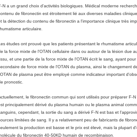
F-N a un grand choix d'activités biologiques. Médical moderne recherc
contenu de fibronectin est étroitement lié aux diverses maladies clinique
et la détection du contenu de fibronectin a l'importance clinique très im
rhumatisme articulaire.
Les études ont prouvé que les patients présentant le rhumatisme articul
de la force mixte de l'OTAN cellulaire dans ou autour de la lésion due 
tissu, et une partie de la force mixte de l'OTAN écrit le sang, ayant pour
secondaire de force mixte de l'OTAN du plasma, ainsi le changement de
l'OTAN de plasma peut être employé comme indicateur important d'obser
de pronostic.
Actuellement, le fibronectin commun qui sont utilisés pour préparer F-N 
est principalement dérivé du plasma humain ou le plasma animal comme 
sanguins, cependant, la sortie du sang a dérivé F-N est bas et l'approv
sources limitées de sang. Il y a relativement peu de fabricants de fibr
seulement la production est basse et le prix est élevé, mais la plupart d'
molécule du fibronectin 40-50KD humain de recombinaison.