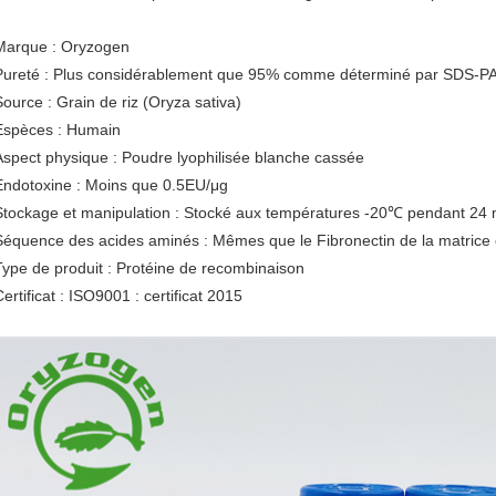
Marque : Oryzogen
Pureté : Plus considérablement que 95% comme déterminé par SDS-
Source : Grain de riz (Oryza sativa)
Espèces : Humain
Aspect physique : Poudre lyophilisée blanche cassée
Endotoxine : Moins que 0.5EU/μg
Stockage et manipulation : Stocké aux températures -20℃ pendant 24 
Séquence des acides aminés : Mêmes que le Fibronectin de la matrice e
Type de produit : Protéine de recombinaison
ertificat : ISO9001 : certificat 2015