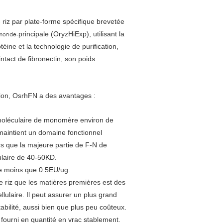
riz par plate-forme spécifique brevetée
principale (OryzHiExp), utilisant la
onde-
éine et la technologie de purification,
tact de fibronectin, son poids
ion, OsrhFN a des avantages :
moléculaire de monomère environ de
maintient un domaine fonctionnel
s que la majeure partie de F-N de
laire de 40-50KD.
e moins que 0.5EU/ug.
 riz que les matières premières est des
llulaire. Il peut assurer un plus grand
abilité, aussi bien que plus peu coûteux.
 fourni en quantité en vrac stablement.