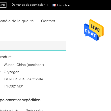
Demande de soumission
|
rch
French
ntrôle de la qualité
Contact
roduit:
Wuhan, Chine (continent)
:
Oryzogen
ISO9001:2015 certificate
HYC021M01
paiement et expédition:
mmande min:
Négociation