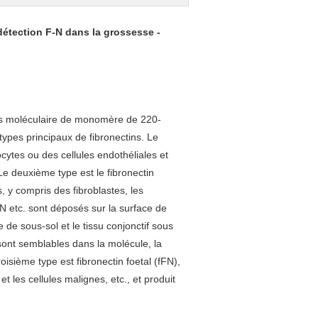
étection F-N dans la grossesse -
ds moléculaire de monomère de 220-
types principaux de fibronectins. Le
cytes ou des cellules endothéliales et
Le deuxième type est le fibronectin
s, y compris des fibroblastes, les
N etc. sont déposés sur la surface de
e de sous-sol et le tissu conjonctif sous
sont semblables dans la molécule, la
roisième type est fibronectin foetal (fFN),
t les cellules malignes, etc., et produit