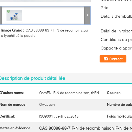
Prix:
Détails d'emball
Image Grand :
CAS 86088-83-7 F-N de recombinaison
Délai de livraiso
a lyophilisé la poudre
Conditions de p
Capacité d'appr
Contact
Description de produit détaillée
D'autres noms:
OsrhFN, F-N de recombinaison, rhFN
Cas non.:
Nom de marque:
Oryzogen
Numéro de cat
Certificat:
ISO9001 : certificat 2015
Poids moléculai
CAS 86088-83-7 F-N de recombinaison
F-N de r
Mettre en évidence:
,