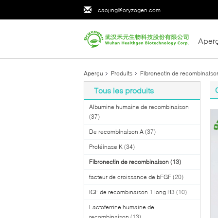
caojing@oryzogen.com
Aper
Aperçu
Produits
Fibronectin de recombinaiso
Tous les produits
Albumine humaine de recombinaison
(37)
De recombinaison A
(37)
Protéinase K
(34)
Fibronectin de recombinaison
(13)
facteur de croissance de bFGF
(20)
IGF de recombinaison 1 long R3
(10)
Lactoferrine humaine de
recombinaison
(13)