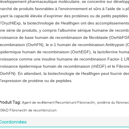
développement pharmaceutique moléculaire, se concentre sur développer
marché de produits favorables à l'environnement et sûrs à l'aide de
p
la
ayant la capacité élevée d'exprimer des protéines ou de petits peptides e
d'OryzHiExp, la biotechnologie de Healthgen ont des accomplissements
une série de produits, y compris l'albumine sérique humaine de recomb
croissance de base humain de recombinaison de fibroblaste (OsrhbFGF
recombinaison (OsrhFN), le α-1 humain de recombinaison Antitrypsin (O
épidermique humain de recombinaison (OsrhEGF), la lactoferrine huma
croissance comme une insuline humaine de recombinaison Factor-1 LR3
croissance épidermique humain de recombinaison (rhEGF) et le Fibron
(OsrhFN). En attendant, la biotechnologie de Healthgen peut fournir de
d'expression de protéine ou de peptides.
,
Produit Tag:
Agent de revêtement Recombinant Fibronectin
protéine du fibrone
06kD Fibronectin de recombinaison
Coordonnées