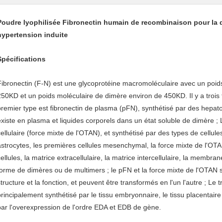
Poudre lyophilisée Fibronectin humain de recombinaison pour la d
hypertension induite
Spécifications
Fibronectin (F-N) est une glycoprotéine macromoléculaire avec un poi
250KD et un poids moléculaire de dimère environ de 450KD. Il y a trois 
premier type est fibronectin de plasma (pFN), synthétisé par des hepato
existe en plasma et liquides corporels dans un état soluble de dimère ; 
cellulaire (force mixte de l'OTAN), et synthétisé par des types de cellule
astrocytes, les premières cellules mesenchymal, la force mixte de l'OTA
ellules, la matrice extracellulaire, la matrice intercellulaire, la membran
forme de dimères ou de multimers ; le pFN et la force mixte de l'OTAN 
tructure et la fonction, et peuvent être transformés en l'un l'autre ; Le t
principalement synthétisé par le tissu embryonnaire, le tissu placentaire e
par l'overexpression de l'ordre EDA et EDB de gène.