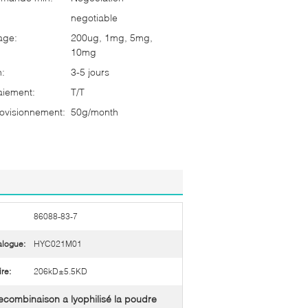
negotiable
age:
200ug, 1mg, 5mg,
10mg
n:
3-5 jours
aiement:
T/T
ovisionnement:
50g/month
86088-83-7
alogue:
HYC021M01
re:
206kD±5.5KD
ecombinaison a lyophilisé la poudre