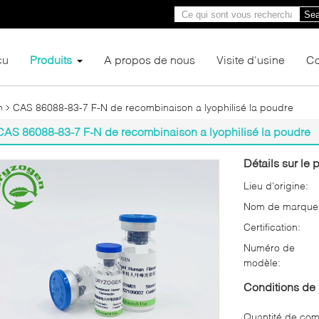
Sea
çu
Produits
A propos de nous
Visite d'usine
Co
CAS 86088-83-7 F-N de recombinaison a lyophilisé la poudre
n
CAS 86088-83-7 F-N de recombinaison a lyophilisé la poudre
Détails sur le p
Lieu d'origine:
Nom de marque
Certification:
Numéro de
modèle:
Conditions de 
Quantité de co