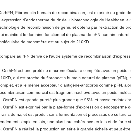
OsrhFN, Fibronectin humain de recombinaison, est exprimé du grain de 
d'expression d'endosperme du riz de
biotechnologie de Healthgen la
la
m
technologie de recombinaison de gène, et obtenu par l'extraction de prot
qui maintient le domaine fonctionnel de plasma de pFN humain naturel in
moléculaire de monomère est au sujet de 210KD.
Comparé au rFN dérivé de l'autre système de recombinaison d'express
OsrhFN est une protéine macromoléculaire complète avec un poids 
1.
210KD, qui est proche du fibronectin humain naturel de plasma (pFN), 
complet, et a le même accepteur d'antigène-anticorps comme pFN, alor
recombinaison commercial est fragment inachevé avec un poids molécu
2. OsrhFN est grande pureté plus grande que 95%, et basse endotoxin
3. OsrhFN est exprimé par la plate-forme d'expression d'endosperme de
grains de riz, et est produit sans fermentation et processus de culture ce
rendement simple en lots, une plus haut cohérence en lots et de forte st
4. OsrhFN a réalisé la production en série à grande échelle et peut être