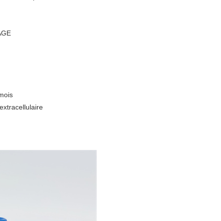
PAGE
mois
xtracellulaire