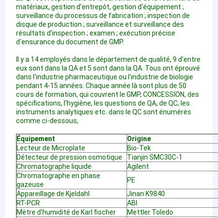
matériaux, gestion d'entrepôt, gestion d'équipement ;
surveillance du processus de fabrication ; inspection de
disque de production ; surveillance et surveillance des
résultats d'inspection ; examen ; exécution précise
d'ensurance du document de GMP.
Il y a 14 employés dans le département de qualité, 9 d'entre
eux sont dans la QA et 5 sont dans la QA. Tous ont éprouvé
dans l'industrie pharmaceutique ou l'industrie de biologie
pendant 4-15 années. Chaque année là sont plus de 50
cours de formation, qui couvrent le GMP, CONCESSION, des
spécifications, l'hygiène, les questions de QA, de QC, les
instruments analytiques etc. dans le QC sont énumérés
comme ci-dessous,
Équipement
Origine
Lecteur de Microplate
Bio-Tek
Détecteur de pression osmotique
Tianjin SMC30C-1
Chromatographe liquide
Agilent
Chromatographe en phase
PE
gazeuse
Appareillage de Kjeldahl
Jinan K9840
RT-PCR
ABI
Mètre d'humidité de Karl fischer
Mettler Toledo