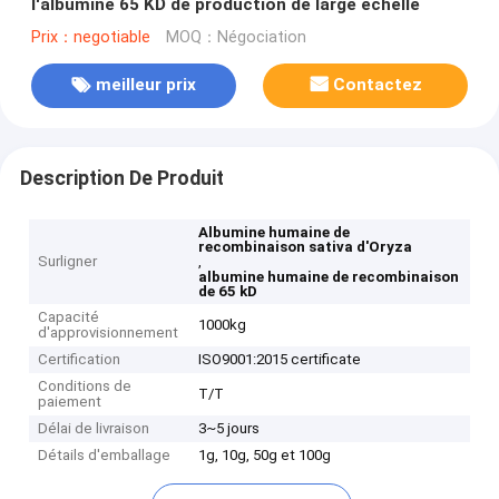
l'albumine 65 KD de production de large échelle
Prix：negotiable
MOQ：Négociation
meilleur prix
Contactez
Description De Produit
Albumine humaine de
recombinaison sativa d'Oryza
Surligner
,
albumine humaine de recombinaison
de 65 kD
Capacité
1000kg
d'approvisionnement
Certification
ISO9001:2015 certificate
Conditions de
T/T
paiement
Délai de livraison
3~5 jours
Détails d'emballage
1g, 10g, 50g et 100g