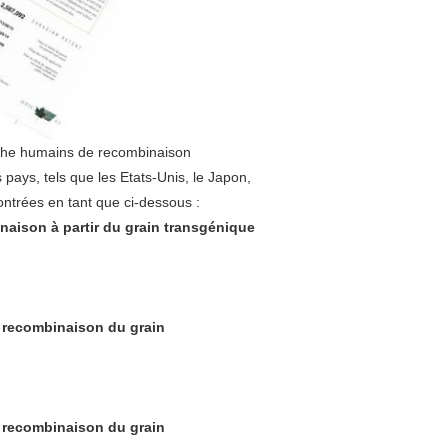
rche humains de recombinaison
ays, tels que les Etats-Unis, le Japon,
ontrées en tant que ci-dessous :
aison à partir du grain transgénique
e recombinaison du grain
e recombinaison du grain