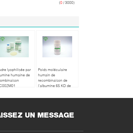
(
0
/ 3000)
dre lyophilisée par
Poids moléculaire
bumine humaine de
humain de
combinaison
recombinaison de
C002M01
l'albumine 65 KD de
Oryzogen
production de large
échelle
AISSEZ UN MESSAGE