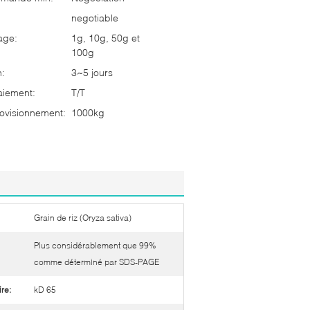
negotiable
age:
1g, 10g, 50g et
100g
n:
3~5 jours
aiement:
T/T
ovisionnement:
1000kg
Grain de riz (Oryza sativa)
Plus considérablement que 99%
comme déterminé par SDS-PAGE
re:
kD 65