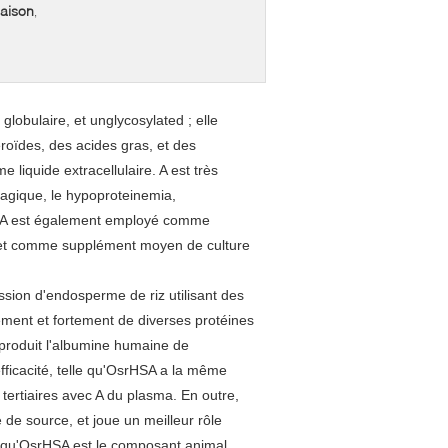
naison
,
lobulaire, et unglycosylated ; elle
roïdes, des acides gras, et des
 liquide extracellulaire. A est très
ragique, le hypoproteinemia,
que. A est également employé comme
e et comme supplément moyen de culture
ssion d'endosperme de riz utilisant des
ment et fortement de diverses protéines
 produit l'albumine humaine de
ficacité, telle qu'OsrHSA a la même
tertiaires avec A du plasma. En outre,
de source, et joue un meilleur rôle
e qu'OsrHSA est le composant animal