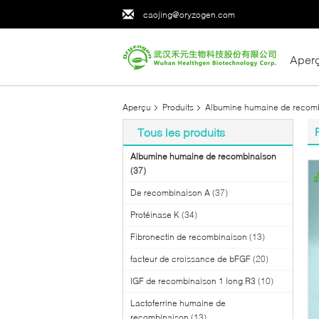
caojing@oryzogen.com
Aper
Aperçu
Produits
Albumine humaine de recom
Tous les produits
Albumine humaine de recombinaison
(37)
De recombinaison A
(37)
Protéinase K
(34)
Fibronectin de recombinaison
(13)
facteur de croissance de bFGF
(20)
IGF de recombinaison 1 long R3
(10)
Lactoferrine humaine de
recombinaison
(13)