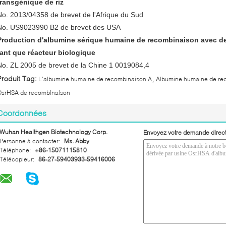
transgénique de riz
No. 2013/04358 de brevet de l'Afrique du Sud
No. US9023990 B2 de brevet des USA
Production d'albumine sérique humaine de recombinaison avec de
tant que réacteur biologique
No. ZL 2005 de brevet de la Chine 1 0019084,4
,
Produit Tag:
L'albumine humaine de recombinaison A
Albumine humaine de re
OsrHSA de recombinaison
Coordonnées
Wuhan Healthgen Biotechnology Corp.
Envoyez votre demande direc
Personne à contacter:
Ms. Abby
Téléphone:
+86-15071115810
Télécopieur:
86-27-59403933-59416006