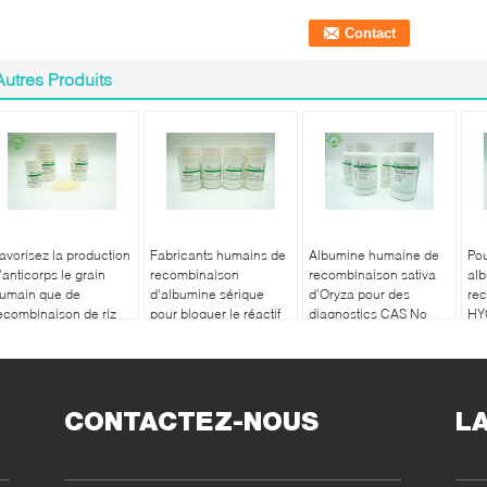
Autres Produits
avorisez la production
Fabricants humains de
Albumine humaine de
Pou
'anticorps le grain
recombinaison
recombinaison sativa
al
umain que de
d'albumine sérique
d'Oryza pour des
re
ecombinaison de riz
pour bloquer le réactif
diagnostics CAS No
HY
'albumine a dérivé le
.70024 90 7
d'
oids moléculaire 66,5
Da
CONTACTEZ-NOUS
L