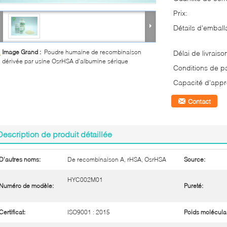
Prix:
Détails d'emball
Image Grand :
Poudre humaine de recombinaison
Délai de livraiso
dérivée par usine OsrHSA d'albumine sérique
Conditions de p
Capacité d'appr
Contact
Description de produit détaillée
D'autres noms:
De recombinaison A, rHSA, OsrHSA
Source:
HYC002M01
Numéro de modèle:
Pureté:
Certificat:
ISO9001 : 2015
Poids moléculai