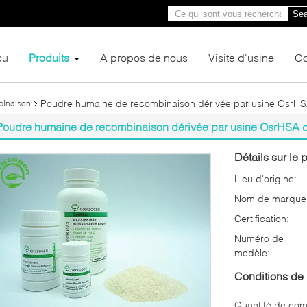
Sea
çu
Produits
A propos de nous
Visite d'usine
Co
Poudre humaine de recombinaison dérivée par usine OsrHS
binaison
Poudre humaine de recombinaison dérivée par usine OsrHSA d
Détails sur le p
Lieu d'origine:
Nom de marque
Certification:
Numéro de
modèle:
Conditions de 
Quantité de co