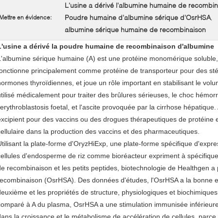
L'usine a dérivé l'albumine humaine de recombi
Poudre humaine d'albumine sérique d'OsrHSA
Mettre en évidence:
,
albumine sérique humaine de recombinaison
L'usine a dérivé la poudre humaine de recombinaison d'albumine
L'albumine sérique humaine (A) est une protéine monomérique soluble, g
fonctionne principalement comme protéine de transporteur pour des sté
hormones thyroïdiennes, et joue un rôle important en stabilisant le volume
utilisé médicalement pour traiter des brûlures sérieuses, le choc hémor
l'erythroblastosis foetal, et l'ascite provoquée par la cirrhose hépati
excipient pour des vaccins ou des drogues thérapeutiques de protéin
cellulaire dans la production des vaccins et des pharmaceutiques.
Utilisant la plate-forme d'OryzHiExp, une plate-forme spécifique d'expre
cellules d'endosperme de riz comme bioréacteur expriment à spécifique
de recombinaison et les petits peptides, biotechnologie de Healthgen a
recombinaison (OsrHSA). Des données d'études, l'OsrHSA a la bonne ef
deuxième et les propriétés de structure, physiologiques et biochimiques 
comparé à A du plasma, OsrHSA a une stimulation immunisée inférieure 
dans la croissance et le métabolisme de accélération de cellules, parc