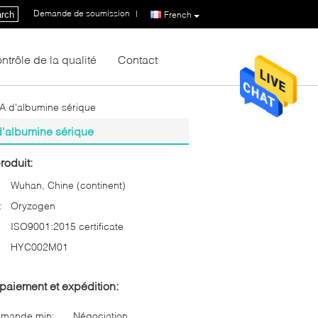
Demande de soumission
|
rch
French
ntrôle de la qualité
Contact
A d'albumine sérique
'albumine sérique
roduit:
Wuhan, Chine (continent)
:
Oryzogen
ISO9001:2015 certificate
HYC002M01
paiement et expédition:
mmande min:
Négociation