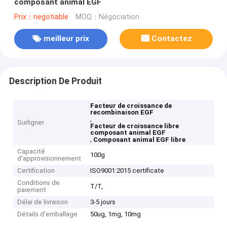
composant animal EGF
Prix：negotiable
MOQ：Négociation
meilleur prix
Contactez
Description De Produit
Facteur de croissance de
recombinaison EGF
,
Surligner
Facteur de croissance libre
composant animal EGF
,
Composant animal EGF libre
Capacité
100g
d'approvisionnement
Certification
ISO9001:2015 certificate
Conditions de
T/T,
paiement
Délai de livraison
3-5 jours
Détails d'emballage
50ug, 1mg, 10mg