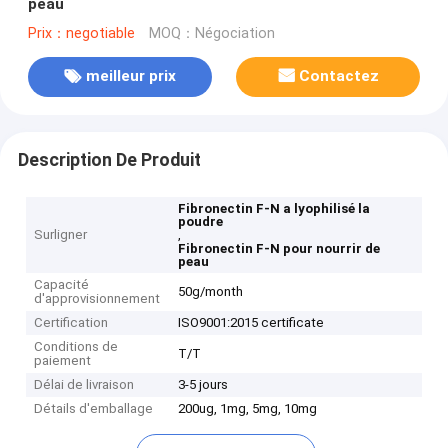
peau
Prix：negotiable
MOQ：Négociation
meilleur prix
Contactez
Description De Produit
Fibronectin F-N a lyophilisé la
poudre
Surligner
,
Fibronectin F-N pour nourrir de
peau
Capacité
50g/month
d'approvisionnement
Certification
ISO9001:2015 certificate
Conditions de
T/T
paiement
Délai de livraison
3-5 jours
Détails d'emballage
200ug, 1mg, 5mg, 10mg