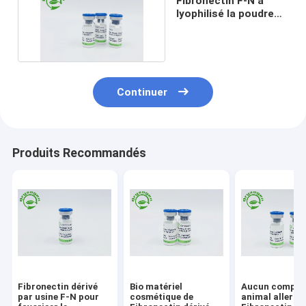
Fibronectin F-N a
lyophilisé la poudre
pour nourrir de peau
Continuer
Produits Recommandés
Fibronectin dérivé
Bio matériel
Aucun compos
par usine F-N pour
cosmétique de
animal allergi