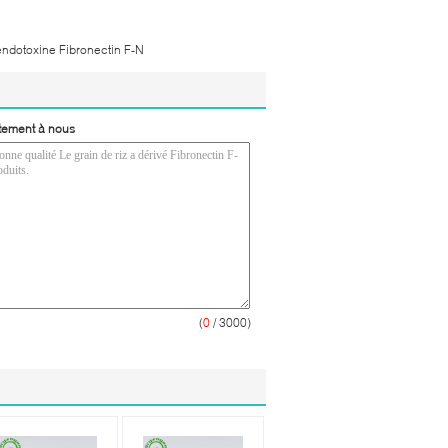
ndotoxine Fibronectin F-N
tement à nous
(
0
/ 3000)