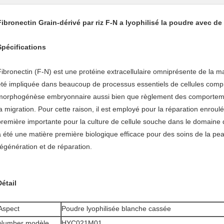
Fibronectin Grain-dérivé par riz F-N a lyophilisé la poudre avec d
Spécifications
Fibronectin (F-N) est une protéine extracellulaire omniprésente de la m
été impliquée dans beaucoup de processus essentiels de cellules compr
morphogénèse embryonnaire aussi bien que règlement des comportement
la migration. Pour cette raison, il est employé pour la réparation enr
première importante pour la culture de cellule souche dans le domaine 
a été une matière première biologique efficace pour des soins de la pe
régénération et de réparation.
Détail
Aspect
Poudre lyophilisée blanche cassée
Number modèle
HYC021M01