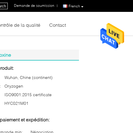
Demande de soumission
|
rch
French
ntrôle de la qualité
Contact
toxine
roduit:
Wuhan, Chine (continent)
:
Oryzogen
ISO9001:2015 certificate
HYC021M01
paiement et expédition:
mmande min:
Négociation