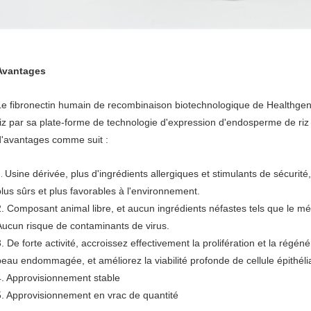
Avantages
Le fibronectin humain de recombinaison biotechnologique de Healthgen 
riz par sa plate-forme de technologie d'expression d'endosperme de ri
d'avantages comme suit :
Usine dérivée, plus d'ingrédients allergiques et stimulants de sécurit
1.
plus sûrs et plus favorables à l'environnement.
2. Composant animal libre, et aucun ingrédients néfastes tels que le métal
Aucun risque de contaminants de virus.
. De forte activité, accroissez effectivement la prolifération et la régéné
peau endommagée, et améliorez la viabilité profonde de cellule épithéli
4. Approvisionnement stable
5. Approvisionnement en vrac de quantité