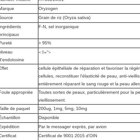
Marque
Oryzogen
Source
Grain de riz (Oryza sativa)
Ingrédients
F-N, sel inorganique
principaux
Pureté
> 95%
Niveau
< 0="">
d'endotoxine
Effet
cellule épithéliale de réparation et favoriser la rég
cellules, reconstituer l'élasticité de peau, anti-vieill
entièrement réparant le sang rouge et la peau aller
Foule appropriée
Toutes sortes de peaux, particulièrement pour la p
vieillissement.
Taille de paquet
200ug, 1mg, 5mg, 10mg
Échantillon
Disponible
Expédition
Par le messager exprès, par avion
Certificat
Certificat de 9001:2015 d'OIN