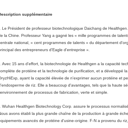
Description supplémentaire
Le Président de professeur biotechnologique Daichang de Healthgen. Y
1.
de la Chine. Professeur Yang a gagné les « mille programmes de talent
centrale national, « cent programmes de talents » du département d'org
principal des entrepreneurs d'Eagle d'entreprise ».
Avec 15 ans d'effort, la biotechnologie de Healthgen a la capacité tec
2.
complète de protéine et la technologie de purification, et a développé l
OryzHiExp, ayant la capacité élevée de n'exprimer aucun protéine et pep
d'endosperme de riz. Elle a beaucoup d'avantages, tels que la haute sécu
l'environnement de processus de fabrication, verte et simple.
Wuhan Healthgen Biotechnology Corp. assure le processus normalisé a
3.
Nous avons établi la plus grande chaîne de la production à grande éch
équipements avancés de protéine d'usine-origine. F-N a provenu du ri