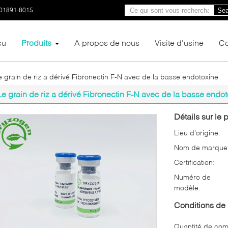
01891-8015
Sea
çu
Produits
A propos de nous
Visite d'usine
Co
e grain de riz a dérivé Fibronectin F-N avec de la basse endotoxine
Le grain de riz a dérivé Fibronectin F-N avec de la basse endo
Détails sur le p
Lieu d'origine:
Nom de marque
Certification:
Numéro de
modèle:
Conditions de 
Quantité de co