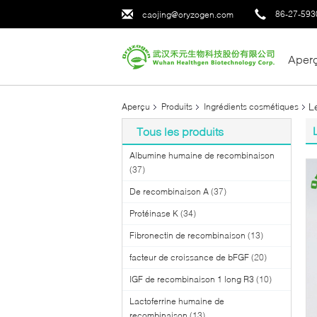
86-27-593
caojing@oryzogen.com
Aper
L
Aperçu
Produits
Ingrédients cosmétiques
Tous les produits
Albumine humaine de recombinaison
(37)
De recombinaison A
(37)
Protéinase K
(34)
Fibronectin de recombinaison
(13)
facteur de croissance de bFGF
(20)
IGF de recombinaison 1 long R3
(10)
Lactoferrine humaine de
recombinaison
(13)