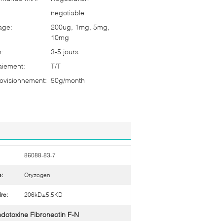
negotiable
age:
200ug, 1mg, 5mg,
10mg
n:
3-5 jours
aiement:
T/T
ovisionnement:
50g/month
86088-83-7
:
Oryzogen
re:
206kD±5.5KD
dotoxine Fibronectin F-N