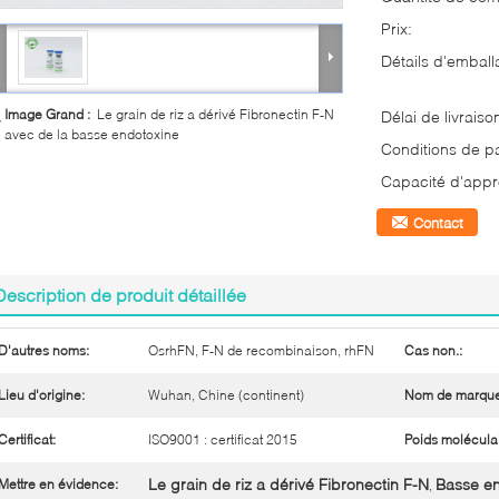
Prix:
Détails d'emball
Image Grand :
Le grain de riz a dérivé Fibronectin F-N
Délai de livraiso
avec de la basse endotoxine
Conditions de p
Capacité d'appr
Contact
Description de produit détaillée
D'autres noms:
OsrhFN, F-N de recombinaison, rhFN
Cas non.:
Lieu d'origine:
Wuhan, Chine (continent)
Nom de marque
Certificat:
ISO9001 : certificat 2015
Poids moléculai
Le grain de riz a dérivé Fibronectin F-N
Basse en
Mettre en évidence:
,