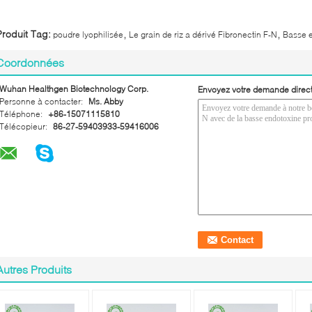
,
,
Produit Tag:
poudre lyophilisée
Le grain de riz a dérivé Fibronectin F-N
Basse e
Coordonnées
Wuhan Healthgen Biotechnology Corp.
Envoyez votre demande direc
Personne à contacter:
Ms. Abby
Téléphone:
+86-15071115810
Télécopieur:
86-27-59403933-59416006
Autres Produits