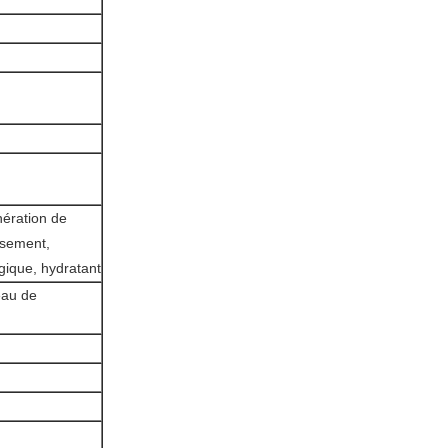
énération de
issement,
gique, hydratant
eau de