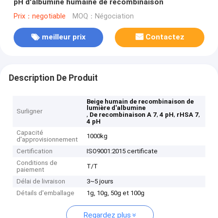
pH d'albumine humaine de recombinaison
Prix：negotiable
MOQ：Négociation
meilleur prix
Contactez
Description De Produit
Beige humain de recombinaison de
lumière d'albumine
Surligner
,
,
,
,
De recombinaison A 7
4 pH
rHSA 7
4 pH
Capacité
1000kg
d'approvisionnement
Certification
ISO9001:2015 certificate
Conditions de
T/T
paiement
Délai de livraison
3~5 jours
Détails d'emballage
1g, 10g, 50g et 100g
Regardez plus