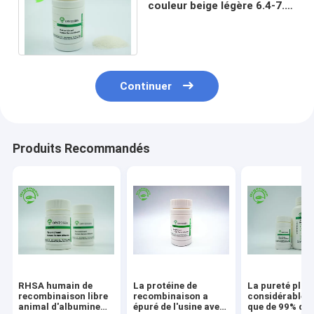
couleur beige légère 6.4-7.4
pH d'albumine humaine de
recombinaison
Continuer
Produits Recommandés
RHSA humain de
La protéine de
La pureté plus
recombinaison libre
recombinaison a
considérablem
animal d'albumine
épuré de l'usine avec
que de 99% de