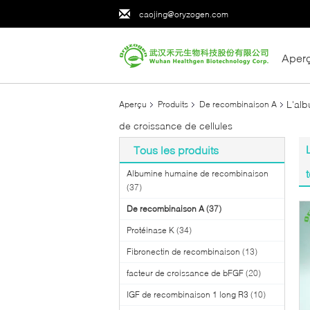
caojing@oryzogen.com
Aper
L'al
Aperçu
Produits
De recombinaison A
de croissance de cellules
Tous les produits
Albumine humaine de recombinaison
(37)
De recombinaison A
(37)
Protéinase K
(34)
Fibronectin de recombinaison
(13)
facteur de croissance de bFGF
(20)
IGF de recombinaison 1 long R3
(10)