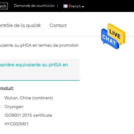
Demande de soumission
|
rch
French
ntrôle de la qualité
Contact
ivalente au pHSA en termes de promotion
manière equivalente au pHSA en
roduit:
Wuhan, Chine (continent)
:
Oryzogen
ISO9001:2015 certificate
HYC002M01