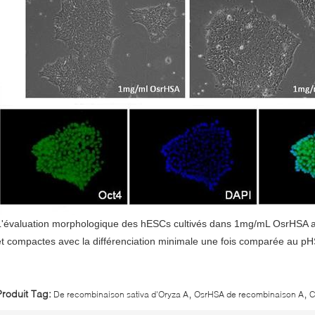
L'évaluation morphologique des hESCs cultivés dans 1mg/mL OsrHSA a
et compactes avec la différenciation minimale une fois comparée au p
,
,
Produit Tag:
De recombinaison sativa d'Oryza A
OsrHSA de recombinaison A
C