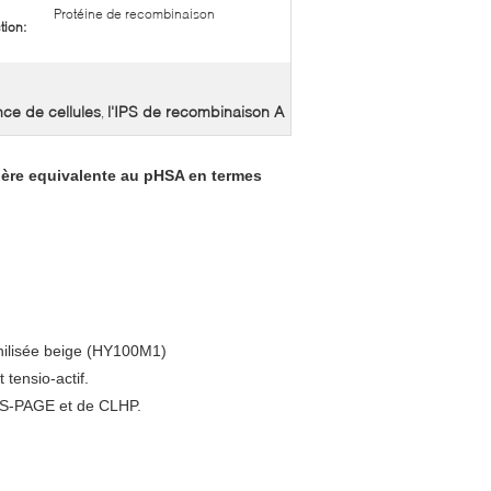
Protéine de recombinaison
tion:
ce de cellules
l'IPS de recombinaison A
,
ère equivalente au pHSA en termes
philisée beige (HY100M1)
 tensio-actif.
DS-PAGE et de CLHP.