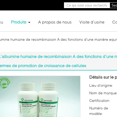
Sea
çu
Produits
A propos de nous
Visite d'usine
Co
bumine humaine de recombinaison A des fonctions d'une manière equ
L'albumine humaine de recombinaison A des fonctions d'une 
termes de promotion de croissance de cellules
Détails sur le p
Lieu d'origine:
Nom de marque
Certification:
Numéro de
modèle: