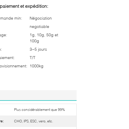
paiement et expédition:
mmande min:
Négociation
negotiable
age:
1g, 10g, 50g et
100g
n:
3~5 jours
aiement:
T/T
ovisionnement:
1000kg
Plus considérablement que 99%
re:
CHO, IPS, ESC, vero, etc.