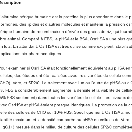
Description
L'albumine sérique humaine est la protéine la plus abondante dans le p
hormones, des lipides et d'autres molécules et maintenir la pression 
sérique humaine de recombinaison dérivée des grains de riz, qui fournit 
libre animal. Comparé à FBS, le pHSA et le BSA, OsrHSA a une plus gr
en lots. En attendant, OsrHSA est très utilisé comme excipient, stabili
applications bio-pharmaceutiques.
Pour examiner si OsrHSA était fonctionellement équivalent au pHSA en
cellules, des études ont été réalisées avec trois variétés de cellule c
(CHO), Vero, et SP2/0. Le traitement avec l'un ou l'autre de pHSA ou 
5% FBS a considérablement augmenté la densité et la viabilité de cellu
(5% FBS seulement) dans toutes les variétés de cellule. Les niveaux de
avec OsrHSA et pHSA étaient presque identiques. La promotion de la cr
celle des cellules de CHO sur 10% FBS. Spécifiquement, OsrHSA a mo
viabilité maximum et la densité comparée au pHSA en cellules de Vero. N
d'IgG1+) mesuré dans le milieu de culture des cellules SP2/0 complété