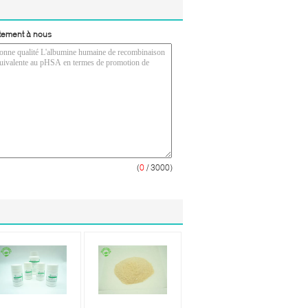
tement à nous
(
0
/ 3000)