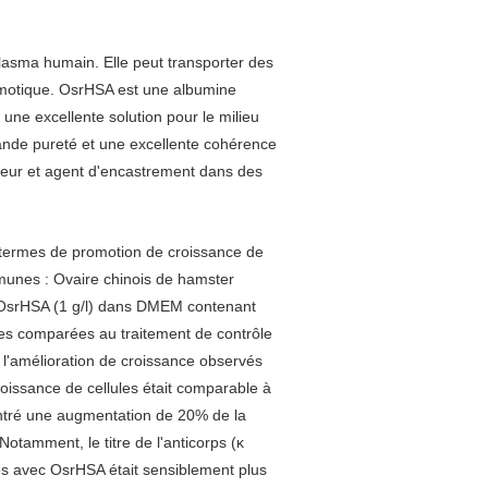
lasma humain. Elle peut transporter des
osmotique. OsrHSA est une albumine
une excellente solution pour le milieu
ande pureté et une excellente cohérence
sateur et agent d'encastrement dans des
 termes de promotion de croissance de
ommunes : Ovaire chinois de hamster
d'OsrHSA (1 g/l) dans DMEM contenant
les comparées au traitement de contrôle
 l'amélioration de croissance observés
oissance de cellules était comparable à
ntré une augmentation de 20% de la
otamment, le titre de l'anticorps (κ
es avec OsrHSA était sensiblement plus