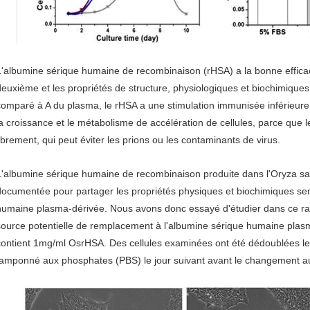
L'albumine sérique humaine de recombinaison (rHSA) a la bonne effica
deuxième et les propriétés de structure, physiologiques et biochimiques 
comparé à A du plasma, le rHSA a une stimulation immunisée inférieure 
la croissance et le métabolisme de accélération de cellules, parce que 
librement, qui peut éviter les prions ou les contaminants de virus.
L'albumine sérique humaine de recombinaison produite dans l'Oryza s
documentée pour partager les propriétés physiques et biochimiques se
humaine plasma-dérivée. Nous avons donc essayé d'étudier dans ce rap
source potentielle de remplacement à l'albumine sérique humaine plasm
contient 1mg/ml OsrHSA. Des cellules examinées ont été dédoublées le j
tamponné aux phosphates (PBS) le jour suivant avant le changement au 