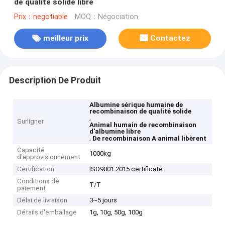
de qualité solide libre
Prix：negotiable
MOQ：Négociation
meilleur prix
Contactez
Description De Produit
Albumine sérique humaine de
recombinaison de qualité solide
,
Surligner
Animal humain de recombinaison
d'albumine libre
,
De recombinaison A animal libèrent
Capacité
1000kg
d'approvisionnement
Certification
ISO9001:2015 certificate
Conditions de
T/T
paiement
Délai de livraison
3~5 jours
Détails d'emballage
1g, 10g, 50g, 100g