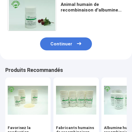
Animal humain de
recombinaison d'albumine
sérique de qualité solide
libre
Continuer
Produits Recommandés
Favorisez la
Fabricants humains
Albumine huma