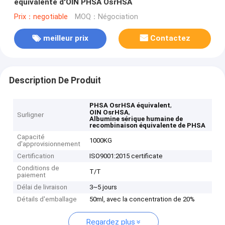
équivalente d'OIN PHSA OsrHSA
Prix：negotiable
MOQ：Négociation
meilleur prix
Contactez
Description De Produit
,
PHSA OsrHSA équivalent
,
OIN OsrHSA
Surligner
Albumine sérique humaine de
recombinaison équivalente de PHSA
Capacité
1000KG
d'approvisionnement
Certification
ISO9001:2015 certificate
Conditions de
T/T
paiement
Délai de livraison
3~5 jours
Détails d'emballage
50ml, avec la concentration de 20%
Regardez plus