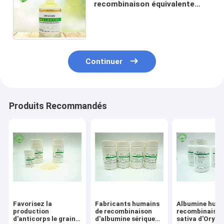
recombinaison équivalente
d'OIN PHSA OsrHSA
Continuer
Produits Recommandés
Favorisez la
Fabricants humains
Albumine huma
production
de recombinaison
recombinaiso
d'anticorps le grain
d'albumine sérique
sativa d'Oryza