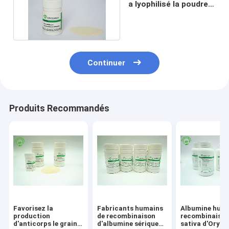
a lyophilisé la poudre
ISO9001 diplômée
Continuer
Produits Recommandés
Favorisez la
Fabricants humains
Albumine huma
production
de recombinaison
recombinaiso
d'anticorps le grain
d'albumine sérique
sativa d'Oryza