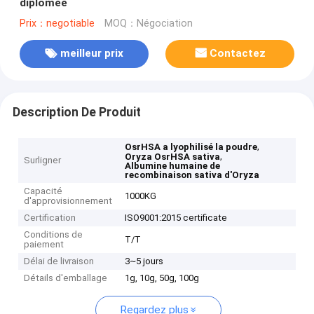
diplômée
Prix：negotiable
MOQ：Négociation
meilleur prix
Contactez
Description De Produit
,
OsrHSA a lyophilisé la poudre
,
Oryza OsrHSA sativa
Surligner
Albumine humaine de
recombinaison sativa d'Oryza
Capacité
1000KG
d'approvisionnement
Certification
ISO9001:2015 certificate
Conditions de
T/T
paiement
Délai de livraison
3~5 jours
Détails d'emballage
1g, 10g, 50g, 100g
Regardez plus