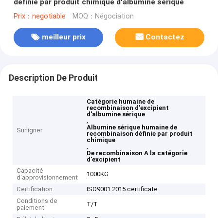
définie par produit chimique d'albumine sérique
Prix：negotiable
MOQ：Négociation
meilleur prix
Contactez
Description De Produit
Catégorie humaine de
recombinaison d'excipient
d'albumine sérique
,
Albumine sérique humaine de
Surligner
recombinaison définie par produit
chimique
,
De recombinaison A la catégorie
d'excipient
Capacité
1000KG
d'approvisionnement
Certification
ISO9001:2015 certificate
Conditions de
T/T
paiement