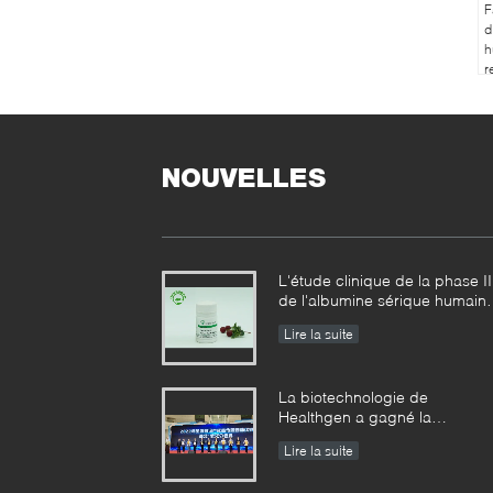
F
d
h
r
d
p
K
NOUVELLES
L'étude clinique de la phase II
de l'albumine sérique humain
de recombinaison usine-
Lire la suite
dérivée a réalisé des résultats
échelonnés
La biotechnologie de
Healthgen a gagné la
« récompense d'or de la 2èm
Lire la suite
concurrence de haute valeur
de brevet de la province de