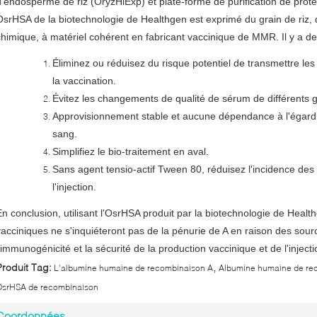
d'endosperme de riz (OryzHiExp) et plate-forme de purification de prot
OsrHSA de la biotechnologie de Healthgen est exprimé du grain de riz, qui
chimique, à matériel cohérent en fabricant vaccinique de MMR. Il y a de
Éliminez ou réduisez du risque potentiel de transmettre les
la vaccination.
Évitez les changements de qualité de sérum de différents 
Approvisionnement stable et aucune dépendance à l'égard
sang.
Simplifiez le bio-traitement en aval.
Sans agent tensio-actif Tween 80, réduisez l'incidence de
l'injection.
En conclusion, utilisant l'OsrHSA produit par la biotechnologie de Heal
vacciniques ne s'inquiéteront pas de la pénurie de A en raison des sour
l'immunogénicité et la sécurité de la production vaccinique et de l'injec
,
Produit Tag:
L'albumine humaine de recombinaison A
Albumine humaine de re
OsrHSA de recombinaison
Coordonnées