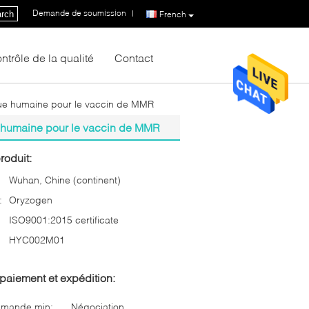
Demande de soumission
|
rch
French
ntrôle de la qualité
Contact
que humaine pour le vaccin de MMR
e humaine pour le vaccin de MMR
roduit:
Wuhan, Chine (continent)
:
Oryzogen
ISO9001:2015 certificate
HYC002M01
paiement et expédition:
mmande min:
Négociation