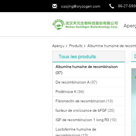
86-27-593
caojing@oryzogen.com
Aper
Aperçu
Produits
Albumine humaine de recom
Tous les produits
Albumine humaine de recombinaison
(37)
De recombinaison A
(37)
Protéinase K
(34)
Fibronectin de recombinaison
(13)
facteur de croissance de bFGF
(20)
IGF de recombinaison 1 long R3
(10)
Lactoferrine humaine de
recombinaison
(13)