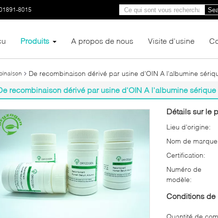
01891-8015
Sea
çu
Produits
A propos de nous
Visite d'usine
Co
De recombinaison dérivé par usine d'OIN A l'albumine séri
binaison
De recombinaison dérivé par usine d'OIN A l'albumine sériqu
Détails sur le p
Lieu d'origine:
Nom de marque
Certification:
Numéro de
modèle:
Conditions de 
Quantité de co