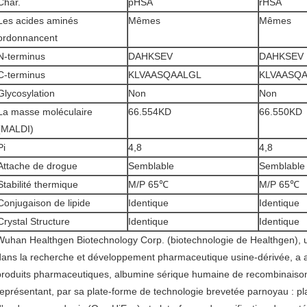
Char.
pHSA
rHSA
Les acides aminés
Mêmes
Mêmes
ordonnancent
N-terminus
DAHKSEV
DAHKSEV
C-terminus
KLVAASQAALGL
KLVAASQ
Glycosylation
Non
Non
La masse moléculaire
66.554KD
66.550KD
(MALDI)
Pi
4,8
4,8
Attache de drogue
Semblable
Semblable
Stabilité thermique
M/P 65℃
M/P 65℃
Conjugaison de lipide
Identique
Identique
Crystal Structure
Identique
Identique
Wuhan Healthgen Biotechnology Corp. (biotechnologie de Healthgen), un
dans la recherche et développement pharmaceutique usine-dérivée, a 
produits pharmaceutiques, albumine sérique humaine de recombinais
représentant, par sa plate-forme de technologie brevetée parnoyau : pl