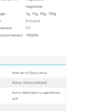
negotiable
age:
1g, 10g, 50g, 100g
n:
3~5 jours
aiement:
T/T
ovisionnement:
1000KG
Grain de riz (Oryza sativa)
Wuhan, Chine (continent)
Aucun stabilisateur ou agent tensio-
actif