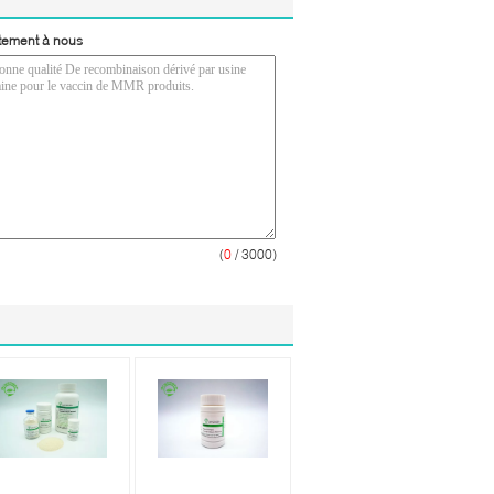
tement à nous
(
0
/ 3000)