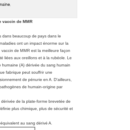
maine
,
le vaccin de MMR
ues dans beaucoup de pays dans le
 maladies ont un impact énorme sur la
le vaccin de MMR est la meilleure façon
é liées aux oreillons et à la rubéole. Le
que humaine (A) dérivée du sang humain
 que fabrique peut souffrir une
isionnement de pénurie en A. D'ailleurs,
s pathogènes de humain-origine par
dérivée de la plate-forme brevetée de
éfinie plus chimique, plus de sécurité et
équivalent au sang dérivé A.