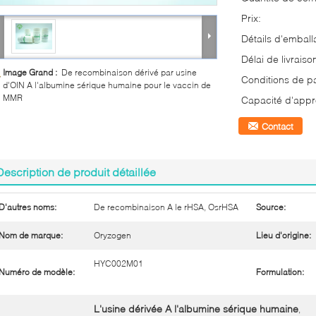
Prix:
Détails d'emball
Délai de livraiso
Image Grand :
De recombinaison dérivé par usine
Conditions de p
d'OIN A l'albumine sérique humaine pour le vaccin de
MMR
Capacité d'appr
Contact
Description de produit détaillée
D'autres noms:
De recombinaison A le rHSA, OsrHSA
Source:
Nom de marque:
Oryzogen
Lieu d'origine:
HYC002M01
Numéro de modèle:
Formulation:
L'usine dérivée A l'albumine sérique humaine
,