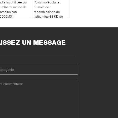
dre lyophilisée par
Poids moléculaire
bumine humaine de
humain de
combinaison
recombinaison de
C002M01
l'albumine 65 KD de
Oryzogen
production de large
échelle
AISSEZ UN MESSAGE