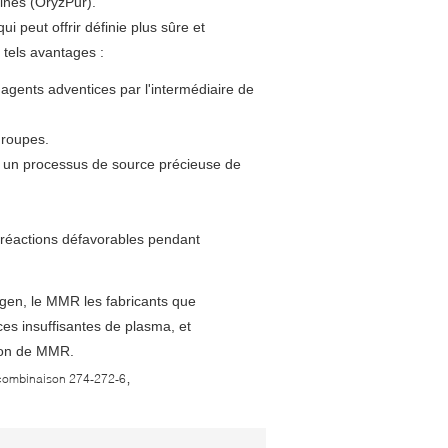
éines (OryzPur).
 peut offrir définie plus sûre et
 tels avantages :
 agents adventices par l'intermédiaire de
groupes.
 un processus de source précieuse de
s réactions défavorables pendant
thgen, le MMR les fabricants que
ces insuffisantes de plasma, et
tion de MMR.
,
combinaison 274-272-6