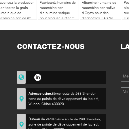
avorisez la production
Fabricants humains de
Albumine humaine de
Pou
'anticorps le grain
recombinaison
recombinaison sativa
al
umain que de
d'albumine sérique
d'Oryza pour des
re
ecombinaison de riz
pour bloquer le réactif
diagnostics CAS No
HY
'albumine a dérivé le
.70024 90 7
d'
oids moléculaire 66,5
Da
CONTACTEZ-NOUS
L
e
Adresse usine:
5ème route de 268 Shendun,
zone de pointe de développement de lac est,
Wuhan, Chine 430020
e
Bureau de vente:
5ème route de 268 Shendun,
zone de pointe de développement de lac est,