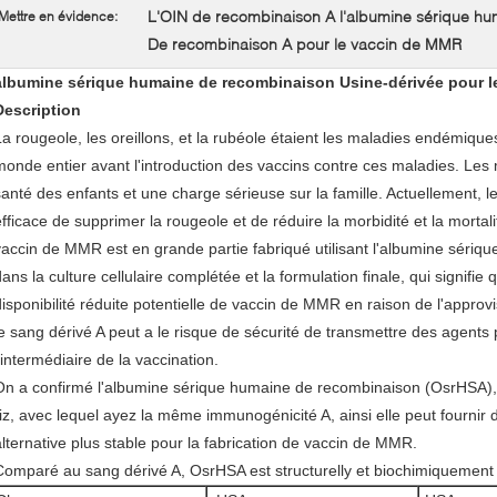
L'OIN de recombinaison A l'albumine sérique hu
Mettre en évidence:
De recombinaison A pour le vaccin de MMR
albumine sérique humaine de recombinaison Usine-dérivée pour 
Description
La rougeole, les oreillons, et la rubéole étaient les maladies endémiq
monde entier avant l'introduction des vaccins contre ces maladies. Les
santé des enfants et une charge sérieuse sur la famille. Actuellement, 
efficace de supprimer la rougeole et de réduire la morbidité et la mortalit
vaccin de MMR est en grande partie fabriqué utilisant l'albumine séri
ans la culture cellulaire complétée et la formulation finale, qui signifie
disponibilité réduite potentielle de vaccin de MMR en raison de l'approv
le sang dérivé A peut a le risque de sécurité de transmettre des agent
'intermédiaire de la vaccination.
On a confirmé l'albumine sérique humaine de recombinaison (OsrHSA), 
riz, avec lequel ayez la même immunogénicité A, ainsi elle peut fournir d
alternative plus stable pour la fabrication de vaccin de MMR.
Comparé au sang dérivé A, OsrHSA est structurelly et biochimiquement 