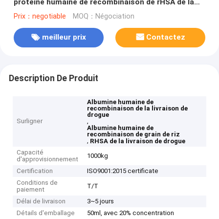
protéine humaine de recombinaison de rHSA de la
livraison de drogue
Prix：negotiable
MOQ：Négociation
meilleur prix
Contactez
Description De Produit
Albumine humaine de
recombinaison de la livraison de
drogue
Surligner
,
Albumine humaine de
recombinaison de grain de riz
,
RHSA de la livraison de drogue
Capacité
1000kg
d'approvisionnement
Certification
ISO9001:2015 certificate
Conditions de
T/T
paiement
Délai de livraison
3~5 jours
Détails d'emballage
50ml, avec 20% concentration