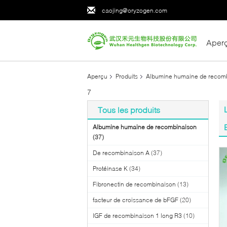
caojing@oryzogen.com
Aper
Aperçu
Produits
Albumine humaine de recom
7
Tous les produits
Albumine humaine de recombinaison
(37)
De recombinaison A
(37)
Protéinase K
(34)
Fibronectin de recombinaison
(13)
facteur de croissance de bFGF
(20)
IGF de recombinaison 1 long R3
(10)