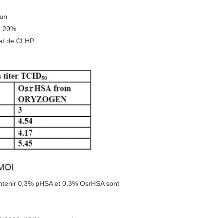
run
e 20%
et de CLHP.
contenir 0,3% pHSA et 0,3% OsrHSA sont