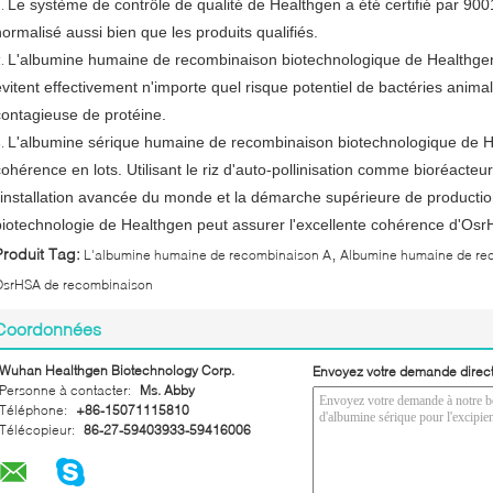
Le système de contrôle de qualité de Healthgen a été certifié par 90
1.
normalisé aussi bien que les produits qualifiés.
L'albumine humaine de recombinaison biotechnologique de Healthgen 
2.
évitent effectivement n'importe quel risque potentiel de bactéries animal
contagieuse de protéine.
L'albumine sérique humaine de recombinaison biotechnologique de He
3.
cohérence en lots. Utilisant le riz d'auto-pollinisation comme bioréacte
l'installation avancée du monde et la démarche supérieure de production
biotechnologie de Healthgen peut assurer l'excellente cohérence d'Osr
,
Produit Tag:
L'albumine humaine de recombinaison A
Albumine humaine de re
OsrHSA de recombinaison
Coordonnées
Wuhan Healthgen Biotechnology Corp.
Envoyez votre demande direc
Personne à contacter:
Ms. Abby
Téléphone:
+86-15071115810
Télécopieur:
86-27-59403933-59416006