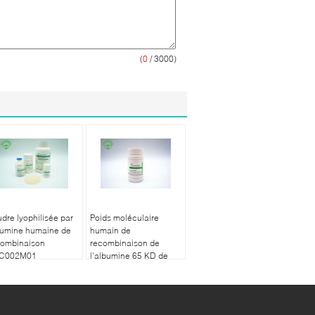
(
0
/ 3000)
dre lyophilisée par
Poids moléculaire
bumine humaine de
humain de
combinaison
recombinaison de
C002M01
l'albumine 65 KD de
Oryzogen
production de large
échelle