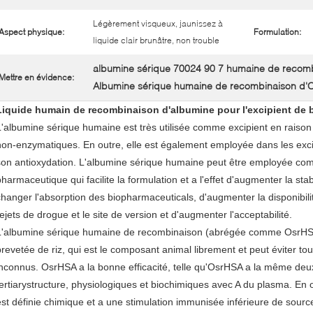
Légèrement visqueux, jaunissez à
Aspect physique:
Formulation:
liquide clair brunâtre, non trouble
albumine sérique 70024 90 7 humaine de recom
Mettre en évidence:
Albumine sérique humaine de recombinaison d'
Liquide humain de recombinaison d'albumine pour l'excipient de 
L'albumine sérique humaine est très utilisée comme excipient en raison
non-enzymatiques. En outre, elle est également employée dans les exc
son antioxydation. L'albumine sérique humaine peut être employée co
pharmaceutique qui facilite la formulation et a l'effet d'augmenter la sta
changer l'absorption des biopharmaceuticals, d'augmenter la disponibil
rejets de drogue et le site de version et d'augmenter l'acceptabilité.
L'albumine sérique humaine de recombinaison (abrégée comme OsrHSA)
brevetée de riz, qui est le composant animal librement et peut éviter 
inconnus. OsrHSA a la bonne efficacité, telle qu'OsrHSA a la même deux
tertiarystructure, physiologiques et biochimiques avec A du plasma. E
est définie chimique et a une stimulation immunisée inférieure de source,