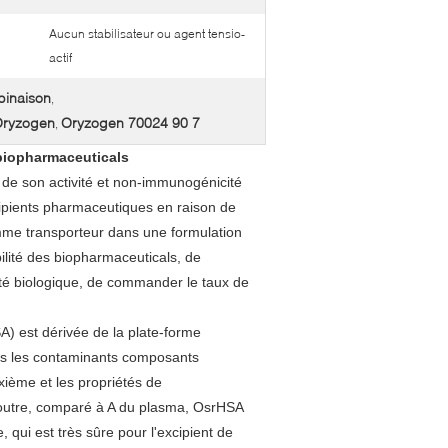
Aucun stabilisateur ou agent tensio-
actif
binaison
,
Oryzogen
Oryzogen 70024 90 7
,
biopharmaceuticals
 de son activité et non-immunogénicité
ipients pharmaceutiques en raison de
mme transporteur dans une formulation
bilité des biopharmaceuticals, de
ité biologique, de commander le taux de
 est dérivée de la plate-forme
tous les contaminants composants
ième et les propriétés de
n outre, comparé à A du plasma, OsrHSA
 qui est très sûre pour l'excipient de