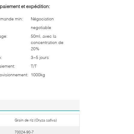
paiement et expédition:
mmande min:
Négociation
negotiable
age:
50ml, avec la
concentration de
20%
n:
3~5 jours
aiement:
T/T
ovisionnement:
1000kg
Grain de riz (Oryza sativa)
70024-90-7