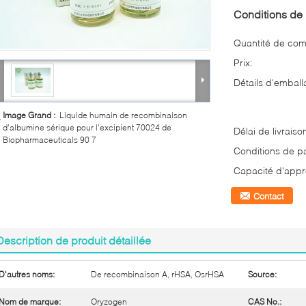
Conditions de 
Quantité de co
Prix:
Détails d'emball
Image Grand :
Liquide humain de recombinaison
d'albumine sérique pour l'excipient 70024 de
Délai de livraiso
Biopharmaceuticals 90 7
Conditions de p
Capacité d'appr
Contact
Description de produit détaillée
D'autres noms:
De recombinaison A, rHSA, OsrHSA
Source:
Nom de marque:
Oryzogen
CAS No.: