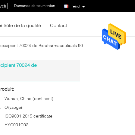
Demande de soumission
|
rch
French
ntrôle de la qualité
Contact
'excipient 70024 de Biopharmaceuticals 90
xcipient 70024 de
roduit:
Wuhan, Chine (continent)
:
Oryzogen
ISO9001:2015 certificate
HYC001C02