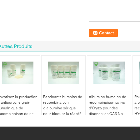
Autres Produits
avorisez la production
Fabricants humains de
Albumine humaine de
Pou
'anticorps le grain
recombinaison
recombinaison sativa
al
umain que de
d'albumine sérique
d'Oryza pour des
re
ecombinaison de riz
pour bloquer le réactif
diagnostics CAS No
HY
'albumine a dérivé le
.70024 90 7
d'
oids moléculaire 66,5
Da