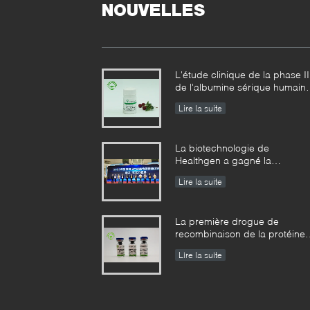
NOUVELLES
L'étude clinique de la phase II
de l'albumine sérique humain
de recombinaison usine-
Lire la suite
dérivée a réalisé des résultats
échelonnés
La biotechnologie de
Healthgen a gagné la
« récompense d'or de la 2èm
Lire la suite
concurrence de haute valeur
de brevet de la province de
Hubei »
La première drogue de
recombinaison de la protéine
du monde pour le traitement 
Lire la suite
l'emphysème a été approuvée
par les USA FDA pour la
recherche clinique