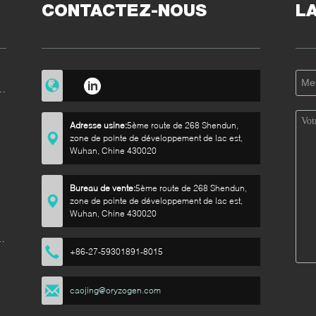
CONTACTEZ-NOUS
L
e
Adresse usine:
5ème route de 268 Shendun,
zone de pointe de développement de lac est,
Wuhan, Chine 430020
e
Bureau de vente:
5ème route de 268 Shendun,
zone de pointe de développement de lac est,
Wuhan, Chine 430020
de
+86-27-59301891-8015
caojing@oryzogen.com