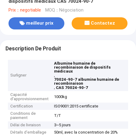
dispositifs médicaux CAS 70024-90-7
Prix：negotiable
MOQ：Négociation
meilleur prix
Contactez
Description De Produit
Albumine humaine de
recombinaison de dispositifs
médicaux
Surligner
,
70024-90-7 albumine humaine de
recombinaison
,
CAS 70024-90-7
Capacité
1000kg
d'approvisionnement
Certification
ISO9001:2015 certificate
Conditions de
T/T
paiement
Délai de livraison
3~5 jours
Détails d'emballage
50ml, avec la concentration de 20%