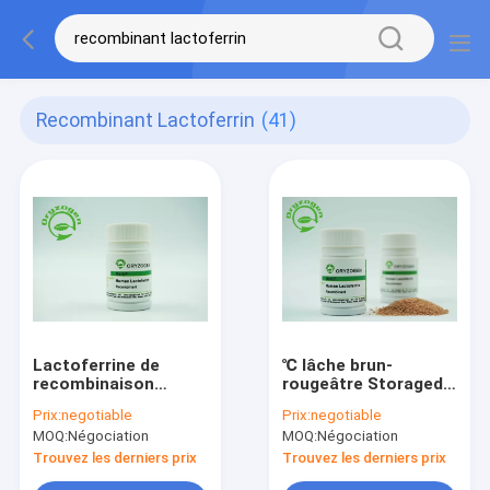
Recombinant Lactoferrin
(41)
Lactoferrine de
℃ lâche brun-
recombinaison
rougeâtre Storaged
Lyophiized de plus
de la poudre 2-8 de
Prix:
negotiable
Prix:
negotiable
grande que 95%
lactoferrine de
MOQ:
Négociation
MOQ:
Négociation
pureté de
recombinaison libre
l'antibactérien avec
composante animale
Trouvez les derniers prix
Trouvez les derniers prix
du sel inorganique