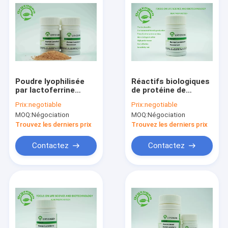
Poudre lyophilisée
Réactifs biologiques
par lactoferrine
de protéine de
humaine de
recombinaison
Prix:
negotiable
Prix:
negotiable
recombinaison
humaine de
MOQ:
Négociation
MOQ:
Négociation
lactoferrine d'OsrhLF
pour des
Trouvez les derniers prix
Trouvez les derniers prix
Biopharmaceuticals
Contactez
Contactez
Maison
Produits
Au sujet de nous