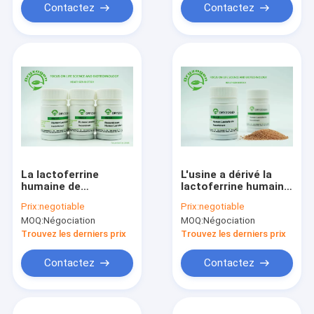
Contactez
Contactez
La lactoferrine
L'usine a dérivé la
humaine de
lactoferrine humaine
recombinaison
de recombinaison SI
Prix:
negotiable
Prix:
negotiable
Russetish de pureté
pour la
MOQ:
Négociation
MOQ:
Négociation
plus
concentration en Fe
considérablement
de contrôle
Trouvez les derniers prix
Trouvez les derniers prix
que de 95% a
lyophilisé la poudre
Contactez
Contactez
80KD