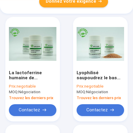
Donnez votre exigence
La lactoferrine
Lyophilisé
humaine de
saupoudrez le bas
recombinaison
poids moléculaire de
Prix:
negotiable
Prix:
negotiable
d'origine de grain de
l'endotoxine 80Kd de
MOQ:
Négociation
MOQ:
Négociation
riz biologique
lactoferrine humaine
recherche des
de recombinaison
Trouvez les derniers prix
Trouvez les derniers prix
réactifs 146897-68-9
Contactez
Contactez