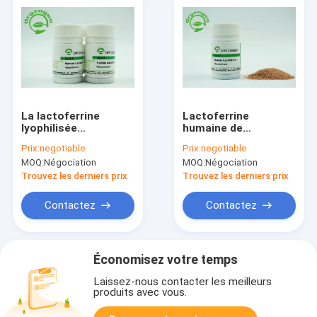
La lactoferrine
Lactoferrine
lyophilisée
humaine de
saupoudrent l'usine
recombinaison de la
Prix:
negotiable
Prix:
negotiable
dérivée avec
protéine 80KD aucun
MOQ:
Négociation
MOQ:
Négociation
l'activité
composant animal
antibactérienne
pour des
Trouvez les derniers prix
Trouvez les derniers prix
augmentant
cosmétiques
l'immunité
Contactez
Contactez
Économisez votre temps
Laissez-nous contacter les meilleurs
produits avec vous.