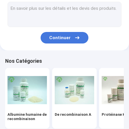
Service de recombinaison de protéine
Facteur de croissance épidermique
Soins de la peau d'albumine
Continuer
VEGF de recombinaison
Lysozyme de recombinaison
Nos Catégories
Ingrédients cosmétiques
Albumine humaine de
De recombinaison A
Protéinase K
recombinaison