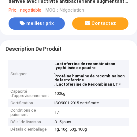
dérivée avec l'activité antibactérienne augmentant
l'immunité
Prix：negotiable
MOQ：Négociation
meilleur prix
Contactez
Description De Produit
Lactoferrine de recombinaison
lyophilisée de poudre
,
Surligner
Protéine humaine de recombinaison
de lactoferrine
,
Lactoferrine de Recombinan LTF
Capacité
100kg
d'approvisionnement
Certification
ISO9001:2015 certificate
Conditions de
T/T
paiement
Délai de livraison
3~5 jours
Détails d'emballage
1g, 10g, 50g, 100g