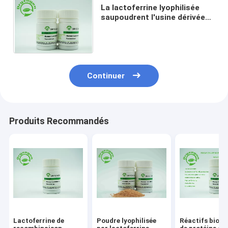
La lactoferrine lyophilisée
saupoudrent l'usine dérivée
avec l'activité
antibactérienne augmentant
l'immunité
Continuer
Produits Recommandés
Lactoferrine de
Poudre lyophilisée
Réactifs biolo