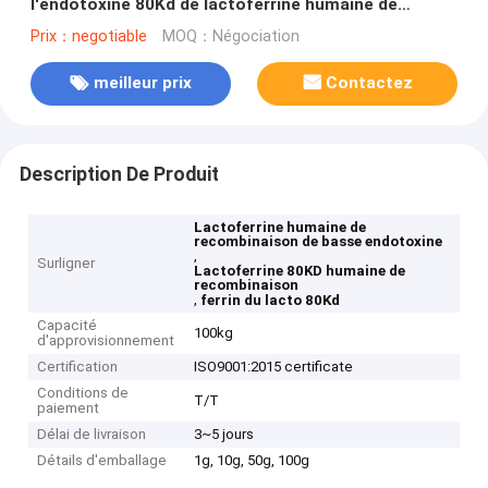
l'endotoxine 80Kd de lactoferrine humaine de
recombinaison
Prix：negotiable
MOQ：Négociation
meilleur prix
Contactez
Description De Produit
Lactoferrine humaine de
recombinaison de basse endotoxine
,
Surligner
Lactoferrine 80KD humaine de
recombinaison
,
ferrin du lacto 80Kd
Capacité
100kg
d'approvisionnement
Certification
ISO9001:2015 certificate
Conditions de
T/T
paiement
Délai de livraison
3~5 jours
Détails d'emballage
1g, 10g, 50g, 100g