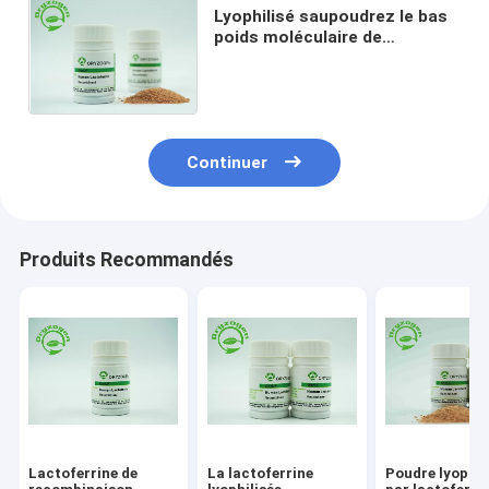
Lyophilisé saupoudrez le bas
poids moléculaire de
l'endotoxine 80Kd de
lactoferrine humaine de
recombinaison
Continuer
Produits Recommandés
Lactoferrine de
La lactoferrine
Poudre lyophil