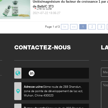
Unitis/magnésium du facteur de croissance 1 par a
de Balb/C 3T3
Lire la suite
2021-07-22 13:35:27
Page 1 of 3
|<
<<
1
2
3
CONTACTEZ-NOUS
L
e
Adresse usine:
5ème route de 268 Shendun,
zone de pointe de développement de lac est,
Wuhan, Chine 430020
e