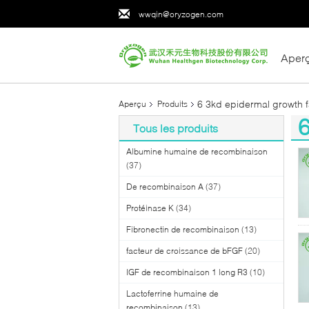
wwqin@oryzogen.com
Aper
6 3kd epidermal growth f
Aperçu
Produits
6
Tous les produits
(2
Albumine humaine de recombinaison
(37)
De recombinaison A
(37)
Protéinase K
(34)
Fibronectin de recombinaison
(13)
facteur de croissance de bFGF
(20)
IGF de recombinaison 1 long R3
(10)
Lactoferrine humaine de
recombinaison
(13)