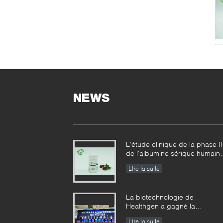
NEWS
L'étude clinique de la phase II
de l'albumine sérique humain
de recombinaison usine-
Lire la suite
dérivée a réalisé des résultats
échelonnés
La biotechnologie de
Healthgen a gagné la
« récompense d'or de la 2èm
Lire la suite