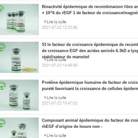
Bioactivité épidermique de recombinaison libre a
× 10^6 du rEGF 1 de facteur de croissance/magn
Lire la suite
2021-07-22 12:22:36
53 le facteur de croissance épidermique de recom
de croissance EGF des acides aminés 6.3kD a lyop
stabilisateur de mannitol
Lire la suite
2021-07-22 14:46:36
Protéine épidermique humaine de facteur de croi
pureté favorisant la croissance de cellules épide
Lire la suite
2021-07-22 13:47:02
Composant animal épidermique du facteur de croi
rhEGF d'origine de levure non -
Lire la suite