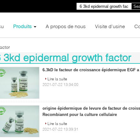
Sea
çu
Produits
A propos de nous
Visite d'usine
Co
actor
 3kd epidermal growth factor
3)
6.3kD le facteur de croissance épidermique EGF a 
Lire la suite
2021-07-22 13:34:00
origine épidermique de levure de facteur de crois
Recombiannt pour la culture cellulaire
Lire la suite
2021-07-22 13:39:31