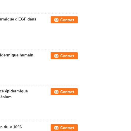
dermique d'EGF dans
Contact
épidermique humain
Contact
nce épidermique
Contact
nésium
on du × 10^6
Contact