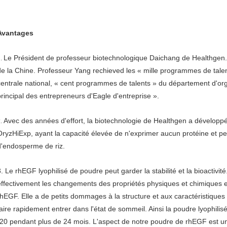
Avantages
Le Président de professeur biotechnologique Daichang de Healthgen. Y
1.
de la Chine. Professeur Yang rechieved les « mille programmes de tale
centrale national, « cent programmes de talents » du département d'org
principal des entrepreneurs d'Eagle d'entreprise ».
Avec des années d'effort, la biotechnologie de Healthgen a développé
2.
OryzHiExp, ayant la capacité élevée de n'exprimer aucun protéine et pep
d'endosperme de riz.
3. Le rhEGF lyophilisé de poudre peut garder la stabilité et la bioactivi
effectivement les changements des propriétés physiques et chimiques et
rhEGF. Elle a de petits dommages à la structure et aux caractéristiques bi
faire rapidement entrer dans l'état de sommeil. Ainsi la poudre lyophil
-20 pendant plus de 24 mois. L'aspect de notre poudre de rhEGF est un