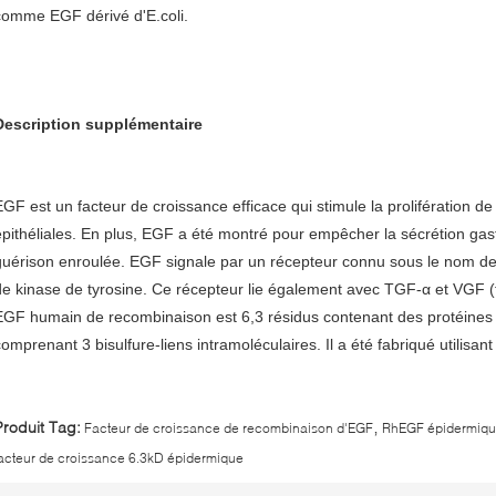
comme EGF dérivé d'E.coli.
Description supplémentaire
EGF est un facteur de croissance efficace qui stimule la prolifération de
épithéliales. En plus, EGF a été montré pour empêcher la sécrétion gast
guérison enroulée. EGF signale par un récepteur connu sous le nom de 
de kinase de tyrosine. Ce récepteur lie également avec TGF-α et VGF (f
EGF humain de recombinaison est 6,3 résidus contenant des protéines 
comprenant 3 bisulfure-liens intramoléculaires. Il a été fabriqué utilisant
,
Produit Tag:
Facteur de croissance de recombinaison d'EGF
RhEGF épidermique
acteur de croissance 6.3kD épidermique