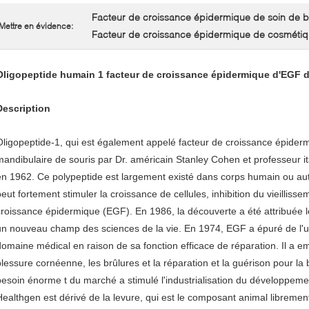
Facteur de croissance épidermique de soin de 
Mettre en évidence:
Facteur de croissance épidermique de cosméti
Oligopeptide humain 1 facteur de croissance épidermique d'EGF 
Description
Oligopeptide-1, qui est également appelé facteur de croissance épidermiq
mandibulaire de souris par Dr. américain Stanley Cohen et professeur ita
en 1962. Ce polypeptide est largement existé dans corps humain ou aut
eut fortement stimuler la croissance de cellules, inhibition du vieillissem
croissance épidermique (EGF). En 1986, la découverte a été attribuée le
un nouveau champ des sciences de la vie. En 1974, EGF a épuré de l'uri
domaine médical en raison de sa fonction efficace de réparation. Il a e
blessure cornéenne, les brûlures et la réparation et la guérison pour la b
besoin énorme t du marché a stimulé l'industrialisation du développem
Healthgen est dérivé de la levure, qui est le composant animal librement 