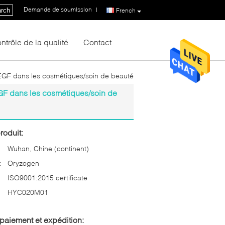
Demande de soumission
|
rch
French
ntrôle de la qualité
Contact
EGF dans les cosmétiques/soin de beauté
GF dans les cosmétiques/soin de
roduit:
Wuhan, Chine (continent)
:
Oryzogen
ISO9001:2015 certificate
HYC020M01
paiement et expédition: