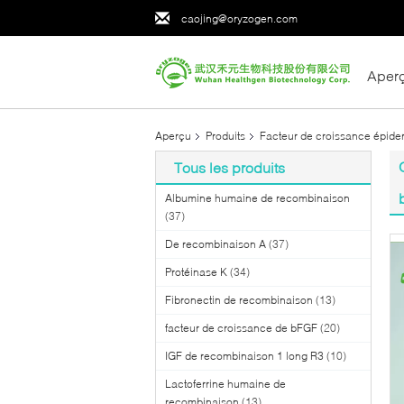
caojing@oryzogen.com
Aper
Aperçu
Produits
Facteur de croissance épide
Tous les produits
Albumine humaine de recombinaison
(37)
De recombinaison A
(37)
Protéinase K
(34)
Fibronectin de recombinaison
(13)
facteur de croissance de bFGF
(20)
IGF de recombinaison 1 long R3
(10)
Lactoferrine humaine de
recombinaison
(13)