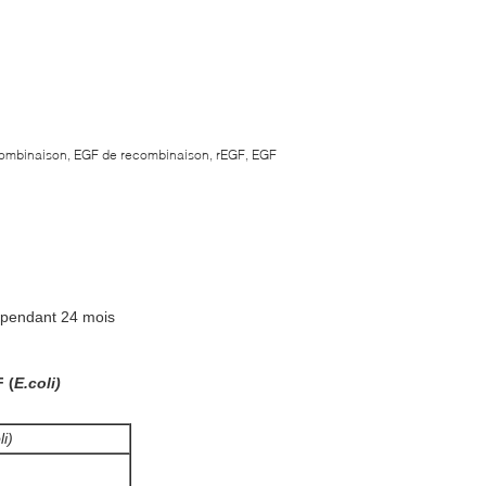
combinaison, EGF de recombinaison, rEGF, EGF
 pendant 24 mois
 (
E.coli)
li)