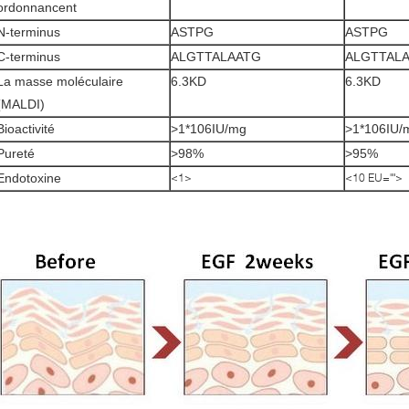
ordonnancent
N-terminus
ASTPG
ASTPG
C-terminus
ALGTTALAATG
ALGTTAL
La masse moléculaire
6.3KD
6.3KD
(MALDI)
Bioactivité
>1*106IU/mg
>1*106IU/
Pureté
>98%
>95%
Endotoxine
<1>
<10 EU="">