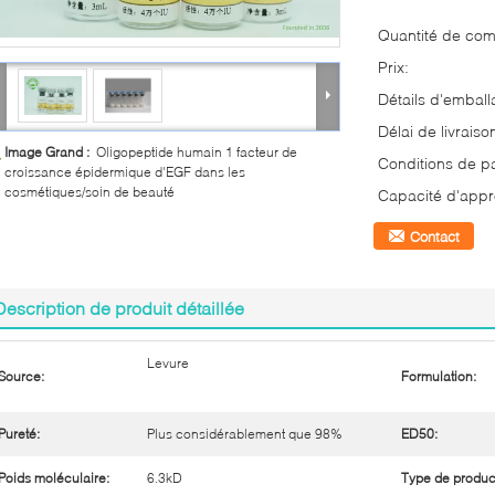
Quantité de co
Prix:
Détails d'emball
Délai de livraiso
Image Grand :
Oligopeptide humain 1 facteur de
Conditions de p
croissance épidermique d'EGF dans les
cosmétiques/soin de beauté
Capacité d'appr
Contact
Description de produit détaillée
Levure
Source:
Formulation:
Pureté:
Plus considérablement que 98%
ED50:
Poids moléculaire:
6.3kD
Type de produc