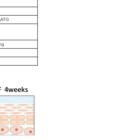
AATG
mg