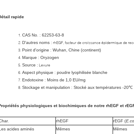
Détail rapide
CAS No. : 62253-63-8
D'autres noms :
rhEGF, facteur de croissance épidermique de re
Point d'origine : Wuhan, Chine (continent)
Marque : Oryzogen
Source :
Levure
Aspect physique : poudre lyophilisée blanche
Endotoxine : Moins de 1,0 EU/mg
Stockage et manipulation : Stocké aux températures -20℃
Propriétés physiologiques et biochimiques de notre rhEGF et rEGF
Char.
rhEGF
rEGF (
E.co
Les acides aminés
Mêmes
Mêmes