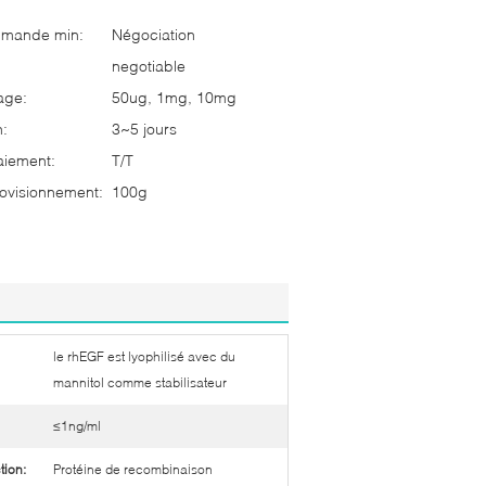
mmande min:
Négociation
negotiable
age:
50ug, 1mg, 10mg
n:
3~5 jours
aiement:
T/T
ovisionnement:
100g
le rhEGF est lyophilisé avec du
mannitol comme stabilisateur
≤1ng/ml
tion:
Protéine de recombinaison