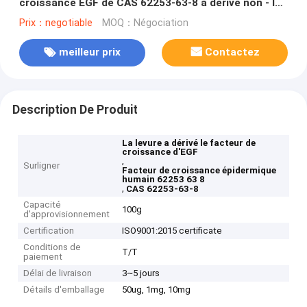
croissance EGF de CAS 62253-63-8 a dérivé non - le
composant animal
Prix：negotiable
MOQ：Négociation
meilleur prix
Contactez
Description De Produit
La levure a dérivé le facteur de
croissance d'EGF
,
Surligner
Facteur de croissance épidermique
humain 62253 63 8
,
CAS 62253-63-8
Capacité
100g
d'approvisionnement
Certification
ISO9001:2015 certificate
Conditions de
T/T
paiement
Délai de livraison
3~5 jours
Détails d'emballage
50ug, 1mg, 10mg