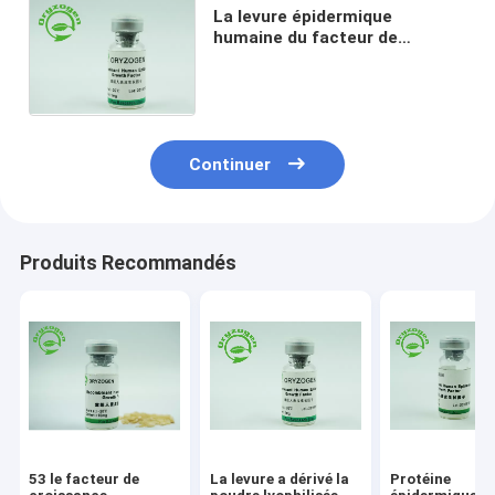
La levure épidermique
humaine du facteur de
croissance EGF de CAS 62253-
63-8 a dérivé non - le
composant animal
Continuer
Produits Recommandés
53 le facteur de
La levure a dérivé la
Protéine