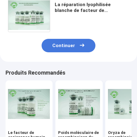
La réparation lyophilisée
blanche de facteur de
croissance de bFGF de poudre a
endommagé les cellules
épithéliales 17KD FGF2 humain
Continuer
Produits Recommandés
Le facteur de
Poids moléculaire de
Oryza de