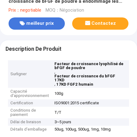
croissance de bFGF de poudre a endommagé les
cellules épithéliales 17KD FGF2 humain
Prix：negotiable
MOQ：Négociation
meilleur prix
Contactez
Description De Produit
Facteur de croissance lyophilisé de
bFGF de poudre
,
Surligner
Facteur de croissance du bFGF
17KD
,
17KD FGF2 humain
Capacité
100g
d'approvisionnement
Certification
ISO9001:2015 certificate
Conditions de
T/T
paiement
Délai de livraison
3~5 jours
Détails d'emballage
50ug, 100ug, 500ug, 1mg, 10mg