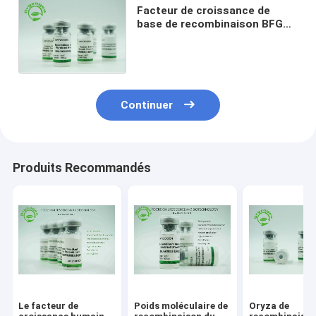
Facteur de croissance de
base de recombinaison BFGF
de fibroblaste de bioactivité
élevée pour des cosmétiques
Continuer
Produits Recommandés
Le facteur de
Poids moléculaire de
Oryza de