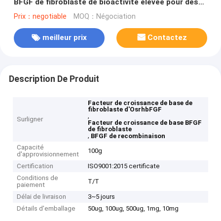
BFGF de fibroblaste de bioactivité élevée pour des
cosmétiques
Prix：negotiable
MOQ：Négociation
meilleur prix
Contactez
Description De Produit
Facteur de croissance de base de
fibroblaste d'OsrhbFGF
,
Surligner
Facteur de croissance de base BFGF
de fibroblaste
,
BFGF de recombinaison
Capacité
100g
d'approvisionnement
Certification
ISO9001:2015 certificate
Conditions de
T/T
paiement
Délai de livraison
3~5 jours
Détails d'emballage
50ug, 100ug, 500ug, 1mg, 10mg