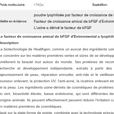
Poids moléculaire:
17KDa
Expédition:
poudre lyophilisée par facteur de croissance d
Facteur de croissance amical de bFGF d'Eviron
Mettre en évidence:
L'usine a dérivé le facteur de bFGF
Le facteur de croissance amical de bFGF d'Evironmental a lyophili
Description
La biotechnologie de Healthgen, comme un avocat des ingrédients usi
se concentre sur les matières premières vertes et sûres de se dévelop
améliorent la beauté tout autour du monde. Ses protéines de recom
recherche et développement indépendante, extraits à partir des 
rajeunissement de peau, réparation enroulée, anti-ride et le vieilliss
rousseur enlevant, la protection UV, l'anti-acné, la cicatrice enlevant 
de la peau. Les ingrédients usine-dérivés de cosmétiques de protéines o
du vert, bioactivité élevée, basse endotoxine, qui sont différentes 
l'origine animale. Ils peuvent effectivement peuvent réduire l'irritation 
en matières premières de cosmétiques.
Basé sur la plate-forme de pointe, combinée avec la technologie principa