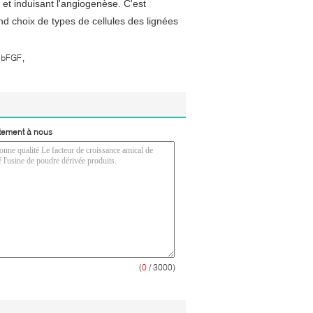
e et induisant l'angiogenèse. C'est
d choix de types de cellules des lignées
,
e bFGF
tement à nous
(
0
/ 3000)