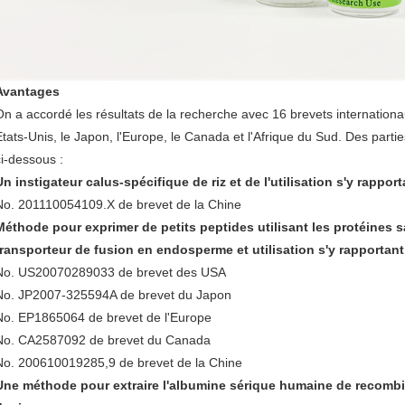
Avantages
On a accordé les résultats de la recherche avec 16 brevets internationa
Etats-Unis, le Japon, l'Europe, le Canada et l'Afrique du Sud. Des part
ci-dessous :
Un instigateur calus-spécifique de riz et de l'utilisation s'y rapport
No. 201110054109.X de brevet de la Chine
Méthode pour exprimer de petits peptides utilisant les protéines
transporteur de fusion en endosperme et utilisation s'y rapportant
No. US20070289033 de brevet des USA
No. JP2007-325594A de brevet du Japon
No. EP1865064 de brevet de l'Europe
No. CA2587092 de brevet du Canada
No. 200610019285,9 de brevet de la Chine
Une méthode pour extraire l'albumine sérique humaine de recombin