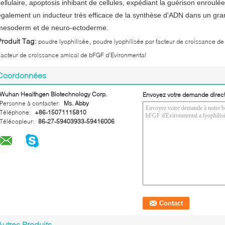
cellulaire, apoptosis inhibant de cellules, expédiant la guérison enroulé
également un inducteur très efficace de la synthèse d'ADN dans un gran
mesoderm et de neuro-ectoderme.
,
Produit Tag:
poudre lyophilisée
poudre lyophilisée par facteur de croissance d
acteur de croissance amical de bFGF d'Evironmental
Coordonnées
Wuhan Healthgen Biotechnology Corp.
Envoyez votre demande direc
Personne à contacter:
Ms. Abby
Téléphone:
+86-15071115810
Télécopieur:
86-27-59403933-59416006
Autres Produits