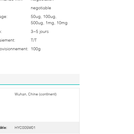
negotiable
age:
50ug, 100ug,
500ug, 1mg, 10mg
n:
3~5 jours
aiement:
T/T
ovisionnement:
100g
Wuhan, Chine (continent)
èle:
HYC005M01