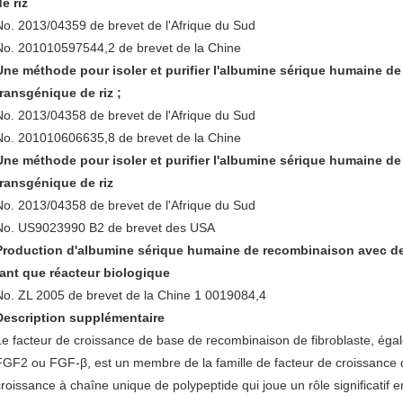
de riz
No. 2013/04359 de brevet de l'Afrique du Sud
No. 201010597544,2 de brevet de la Chine
Une méthode pour isoler et purifier l'albumine sérique humaine d
transgénique de riz ;
No. 2013/04358 de brevet de l'Afrique du Sud
No. 201010606635,8 de brevet de la Chine
Une méthode pour isoler et purifier l'albumine sérique humaine d
transgénique de riz
No. 2013/04358 de brevet de l'Afrique du Sud
No. US9023990 B2 de brevet des USA
Production d'albumine sérique humaine de recombinaison avec de
tant que réacteur biologique
No. ZL 2005 de brevet de la Chine 1 0019084,4
Description supplémentaire
Le facteur de croissance de base de recombinaison de fibroblaste, ég
FGF2 ou FGF-β, est un membre de la famille de facteur de croissance de
croissance à chaîne unique de polypeptide qui joue un rôle significatif en