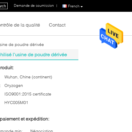
Demande de soumission
|
rch
French
ntrôle de la qualité
Contact
usine de poudre dérivée
ilisé l'usine de poudre dérivée
roduit:
Wuhan, Chine (continent)
:
Oryzogen
ISO9001:2015 certificate
HYC005M01
paiement et expédition:
mmande min:
Négociation