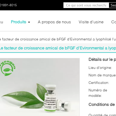
01891-8015
Sea
çu
Produits
A propos de nous
Visite d'usine
Co
e facteur de croissance amical de bFGF d'Evironmental a lyophilisé l'
Le facteur de croissance amical de bFGF d'Evironmental a lyoph
Détails sur le p
Lieu d'origine:
Nom de marque
Certification:
Numéro de
modèle:
Conditions de 
Quantité de co