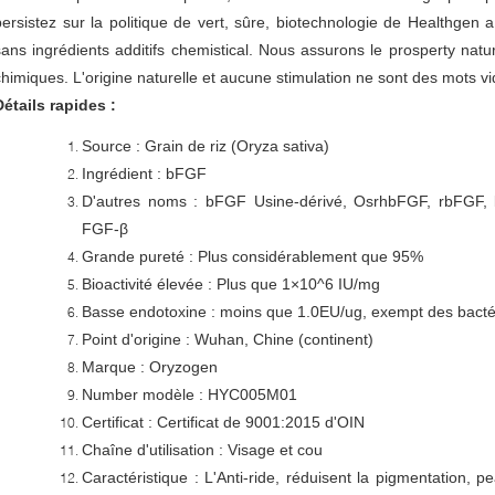
persistez sur la politique de vert, sûre, biotechnologie de Healthgen 
sans ingrédients additifs chemistical. Nous assurons le prosperty natu
chimiques. L'origine naturelle et aucune stimulation ne sont des mots vi
Détails rapides :
Source : Grain de riz (Oryza sativa)
Ingrédient : bFGF
D'autres noms : bFGF Usine-dérivé, OsrhbFGF, rbFGF,
FGF-β
Grande pureté : Plus considérablement que 95%
Bioactivité élevée : Plus que 1×10^6 IU/mg
Basse endotoxine : moins que 1.0EU/ug, exempt des bacté
Point d'origine : Wuhan, Chine (continent)
Marque : Oryzogen
Number modèle : HYC005M01
Certificat : Certificat de 9001:2015 d'OIN
Chaîne d'utilisation : Visage et cou
Caractéristique : L'Anti-ride, réduisent la pigmentation, 