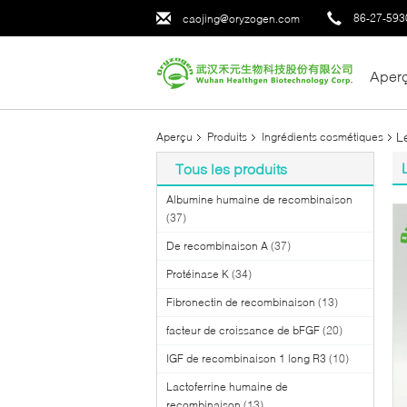
86-27-593
caojing@oryzogen.com
Aper
L
Aperçu
Produits
Ingrédients cosmétiques
Tous les produits
Albumine humaine de recombinaison
(37)
De recombinaison A
(37)
Protéinase K
(34)
Fibronectin de recombinaison
(13)
facteur de croissance de bFGF
(20)
IGF de recombinaison 1 long R3
(10)
Lactoferrine humaine de
recombinaison
(13)