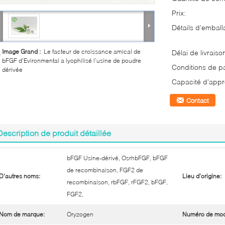
Prix:
Détails d'emball
Image Grand :
Le facteur de croissance amical de
Délai de livraiso
bFGF d'Evironmental a lyophilisé l'usine de poudre
Conditions de p
dérivée
Capacité d'appr
Contact
Description de produit détaillée
bFGF Usine-dérivé, OsrhbFGF, bFGF
de recombinaison, FGF2 de
D'autres noms:
Lieu d'origine:
recombinaison, rbFGF, rFGF2, bFGF,
FGF2,
Nom de marque:
Oryzogen
Numéro de mod