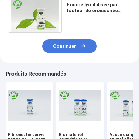
Poudre lyophilisée par
facteur de croissance
élevé de bFGF de
bioactivité de pureté de
95%
Continuer
Produits Recommandés
Fibronectin dérivé
Bio matériel
Aucun compos