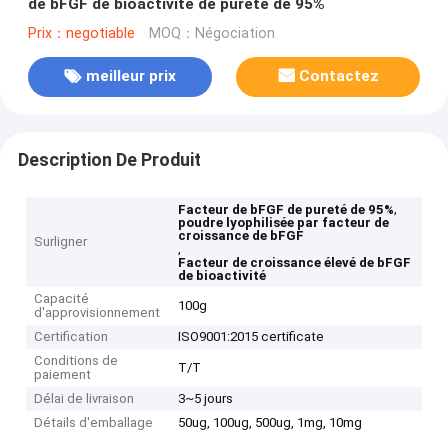
de bFGF de bioactivité de pureté de 95%
Prix：negotiable
MOQ：Négociation
meilleur prix
Contactez
Description De Produit
,
Facteur de bFGF de pureté de 95%
poudre lyophilisée par facteur de
croissance de bFGF
Surligner
,
Facteur de croissance élevé de bFGF
de bioactivité
Capacité
100g
d'approvisionnement
Certification
ISO9001:2015 certificate
Conditions de
T/T
paiement
Délai de livraison
3~5 jours
Détails d'emballage
50ug, 100ug, 500ug, 1mg, 10mg