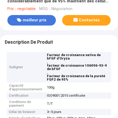
considérablement que de 95% maintient des cellules
souche dans Undifferentiation 106096-93-9
Prix：negotiable
MOQ：Négociation
meilleur prix
Contactez
Description De Produit
Facteur de croissance sativa de
bFGF d'Oryza
,
facteur de croissance 106096-93-9
Surligner
de bFGF
,
Facteur de croissance de la pureté
FGF2 de 95%
Capacité
100g
d'approvisionnement
Certification
ISO9001:2015 certificate
Conditions de
T/T
paiement
Délai de livraison
3~5 jours