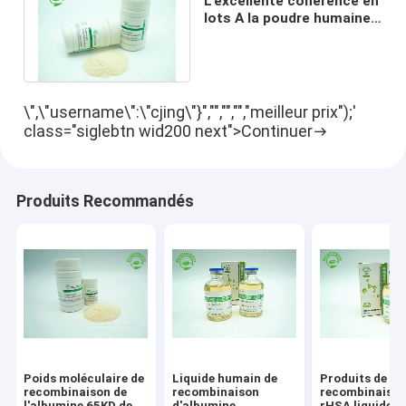
L'excellente cohérence en
lots A la poudre humaine
de recombinaison de
protéine
\",\"username\":\"cjing\"}","","","","meilleur prix");'
class="siglebtn wid200 next">Continuer
Produits Recommandés
Poids moléculaire de
Liquide humain de
Produits de
recombinaison de
recombinaison
recombinaison
l'albumine 65KD de
d'albumine
rHSA liquide 