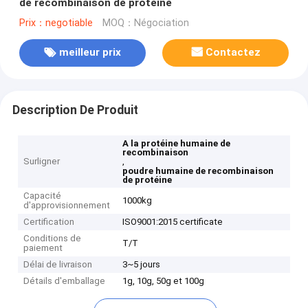
de recombinaison de protéine
Prix：negotiable
MOQ：Négociation
meilleur prix
Contactez
Description De Produit
A la protéine humaine de
recombinaison
Surligner
,
poudre humaine de recombinaison
de protéine
Capacité
1000kg
d'approvisionnement
Certification
ISO9001:2015 certificate
Conditions de
T/T
paiement
Délai de livraison
3~5 jours
Détails d'emballage
1g, 10g, 50g et 100g