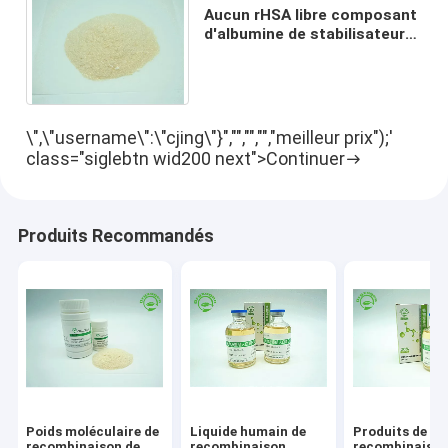
Aucun rHSA libre composant
d'albumine de stabilisateur
d'animal humain de
recombinaison de poudre
\",\"username\":\"cjing\"}","","","","meilleur prix");'
class="siglebtn wid200 next">Continuer
Produits Recommandés
Poids moléculaire de
Liquide humain de
Produits de
recombinaison de
recombinaison
recombinaison