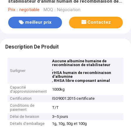
stabilisateur d'animal humain de recombinaison de
poudre
Prix：negotiable
MOQ：Négociation
meilleur prix
Contactez
Description De Produit
Aucune albumine humaine de
recombinaison de stabilisateur
,
Surligner
rHSA humain de recombinaison
d'albumine
,
RHSA libre composant animal
Capacité
1000kg
d'approvisionnement
Certification
ISO9001:2015 certificate
Conditions de
T/T
paiement
Délai de livraison
3~5 jours
Détails d'emballage
1g, 10g, 50g et 100g