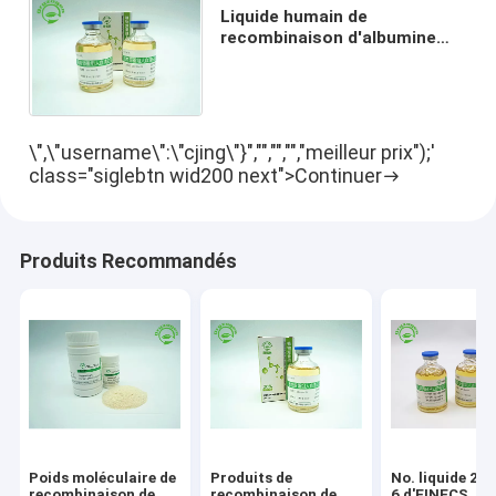
Liquide humain de
recombinaison d'albumine
d'Oryzogen OsrHSA comme
stabilisateur CAS No. 70024-
90-7
\",\"username\":\"cjing\"}","","","","meilleur prix");'
class="siglebtn wid200 next">Continuer
Produits Recommandés
Poids moléculaire de
Produits de
No. liquide 27
recombinaison de
recombinaison de
6 d'EINECS