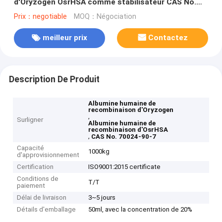
d'Oryzogen OsrHSA comme stabilisateur CAS No.
70024-90-7
Prix：negotiable
MOQ：Négociation
meilleur prix
Contactez
Description De Produit
Albumine humaine de
recombinaison d'Oryzogen
,
Surligner
Albumine humaine de
recombinaison d'OsrHSA
,
CAS No. 70024-90-7
Capacité
1000kg
d'approvisionnement
Certification
ISO9001:2015 certificate
Conditions de
T/T
paiement
Délai de livraison
3~5 jours
Détails d'emballage
50ml, avec la concentration de 20%