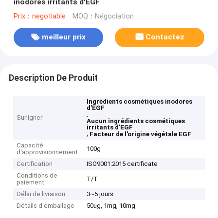
inodores irritants d'EGF
Prix：negotiable
MOQ：Négociation
meilleur prix
Contactez
Description De Produit
Ingrédients cosmétiques inodores
d'EGF
,
Surligner
Aucun ingrédients cosmétiques
irritants d'EGF
,
Facteur de l'origine végétale EGF
Capacité
100g
d'approvisionnement
Certification
ISO9001:2015 certificate
Conditions de
T/T
paiement
Délai de livraison
3~5 jours
Détails d'emballage
50ug, 1mg, 10mg