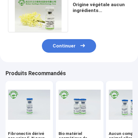
Origine végétale aucun
ingrédients
cosmétiques inodores
irritants d'EGF
Continuer
Produits Recommandés
Fibronectin dérivé
Bio matériel
Aucun compos