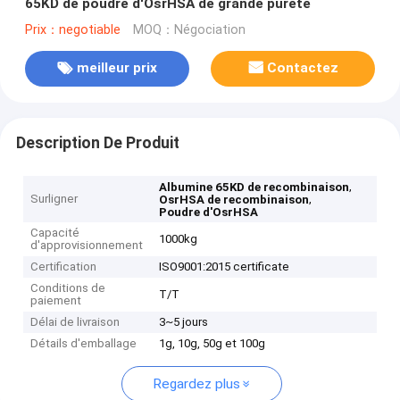
65KD de poudre d'OsrHSA de grande pureté
Prix：negotiable
MOQ：Négociation
meilleur prix
Contactez
Description De Produit
,
Albumine 65KD de recombinaison
Surligner
,
OsrHSA de recombinaison
Poudre d'OsrHSA
Capacité
1000kg
d'approvisionnement
Certification
ISO9001:2015 certificate
Conditions de
T/T
paiement
Délai de livraison
3~5 jours
Détails d'emballage
1g, 10g, 50g et 100g
Regardez plus