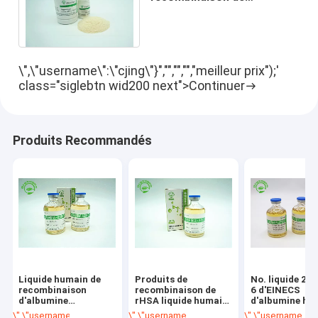
l'albumine 65KD de poudre
d'OsrHSA de grande pureté
\",\"username\":\"cjing\"}","","","","meilleur prix");'
class="siglebtn wid200 next">Continuer
Produits Recommandés
Liquide humain de
Produits de
No. liquide 27
recombinaison
recombinaison de
6 d'EINECS
d'albumine
rHSA liquide humain
d'albumine hu
d'Oryzogen OsrHSA
de recombinaison
de recombinai
\",\"username\":\"cjing\"}","","","","meilleur prix");' class="getbtn bggree 
\",\"username\":\"cjing\"}","","","","meilleur 
\",\"username\":\"