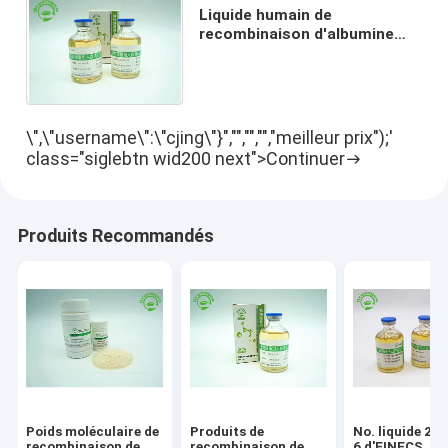
Liquide humain de
recombinaison d'albumine
d'Oryzogen OsrHSA comme
stabilisateur CAS No. 70024-
90-7
\",\"username\":\"cjing\"}","","","","meilleur prix");'
class="siglebtn wid200 next">Continuer
Produits Recommandés
Poids moléculaire de
Produits de
No. liquide 27
recombinaison de
recombinaison de
6 d'EINECS