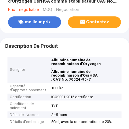
d'Oryzogen OsrHSA comme stabilisateur CAS No.
70024-90-7
Prix：negotiable
MOQ：Négociation
meilleur prix
Contactez
Description De Produit
Albumine humaine de
recombinaison d'Oryzogen
,
Surligner
Albumine humaine de
recombinaison d'OsrHSA
,
CAS No. 70024-90-7
Capacité
1000kg
d'approvisionnement
Certification
ISO9001:2015 certificate
Conditions de
T/T
paiement
Délai de livraison
3~5 jours
Détails d'emballage
50ml, avec la concentration de 20%