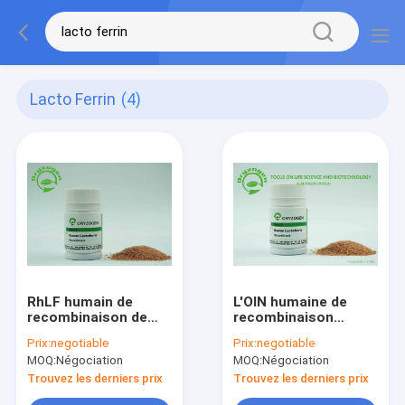
Lacto Ferrin
(4)
RhLF humain de
L'OIN humaine de
recombinaison de
recombinaison
lactoferrine de Lacto
d'origine de grain de
Prix:
negotiable
Prix:
negotiable
dérivé par usine
riz de protéine de pH
MOQ:
Négociation
MOQ:
Négociation
Ferrin avec de
7.0-7.5 Lacto Ferrin a
l'endotoxine moins
délivré un certificat
Trouvez les derniers prix
Trouvez les derniers prix
de 20 UE/magnésium