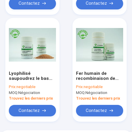
Contactez
Contactez
Lyophilisé
Fer humain de
saupoudrez le bas
recombinaison de
poids moléculaire de
transport de
Prix:
negotiable
Prix:
negotiable
l'endotoxine 80Kd de
lactoferrine de
MOQ:
Négociation
MOQ:
Négociation
lactoferrine humaine
culture cellulaire
de recombinaison
favorisant la
Trouvez les derniers prix
Trouvez les derniers prix
croissance de
cellules
Contactez
Contactez