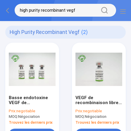
High Purity Recombinant Vegf
(2)
Basse endotoxine
VEGF de
VEGF de
recombinaison libre
recombinaison CAS
composant animal
Prix:
negotiable
Prix:
negotiable
No de grande pureté.
pour la culture
MOQ:
Négociation
MOQ:
Négociation
127464-60-2
cellulaire
Trouvez les derniers prix
Trouvez les derniers prix