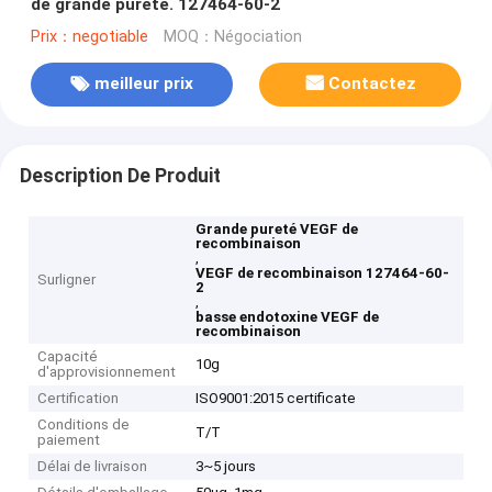
de grande pureté. 127464-60-2
Prix：negotiable
MOQ：Négociation
meilleur prix
Contactez
Description De Produit
Grande pureté VEGF de
recombinaison
,
VEGF de recombinaison 127464-60-
Surligner
2
,
basse endotoxine VEGF de
recombinaison
Capacité
10g
d'approvisionnement
Certification
ISO9001:2015 certificate
Conditions de
T/T
paiement
Délai de livraison
3~5 jours