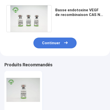
Basse endotoxine VEGF
de recombinaison CAS No
de grande pureté. 127464-
60-2
Continuer
Produits Recommandés