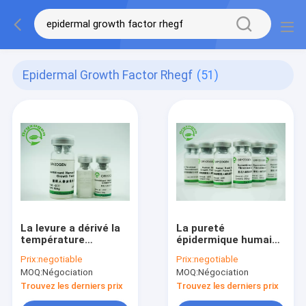
Epidermal Growth Factor Rhegf
(51)
La levure a dérivé la
La pureté
température
épidermique humaine
épidermique des
de recombinaison
Prix:
negotiable
Prix:
negotiable
soins de la peau
SDS-PAGE du facteur
MOQ:
Négociation
MOQ:
Négociation
-20℃ de facteur de
de croissance 98%
croissance d'EGF
du facteur de
Trouvez les derniers prix
Trouvez les derniers prix
stockée
croissance EGF de