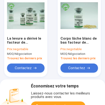
La levure a dérivé le
Corps lâche blanc de
facteur de
bas facteur de
croissance
croissance
Prix:
negotiable
Prix:
negotiable
épidermique de
épidermique humain
MOQ:
Négociation
MOQ:
Négociation
recombinaison 6.3KD
de recombinaison
EGF humain pour le
d'endotoxine
Trouvez les derniers prix
Trouvez les derniers prix
milieu sans sérum
Contactez
Contactez
Économisez votre temps
Laissez-nous contacter les meilleurs
produits avec vous.