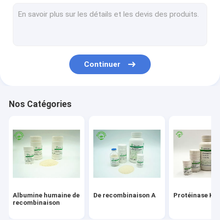
Service de recombinaison de protéine
Facteur de croissance épidermique
Soins de la peau d'albumine
Continuer
VEGF de recombinaison
Lysozyme de recombinaison
Nos Catégories
Ingrédients cosmétiques
Albumine humaine de
De recombinaison A
Protéinase K
recombinaison