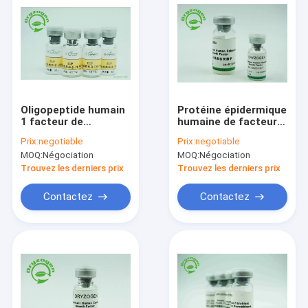
Oligopeptide humain
Protéine épidermique
1 facteur de
humaine de facteur
croissance
de croissance de
Prix:
negotiable
Prix:
negotiable
épidermique d'EGF
grande pureté
MOQ:
Négociation
MOQ:
Négociation
dans les
favorisant la
cosmétiques/soin de
croissance de
Trouvez les derniers prix
Trouvez les derniers prix
beauté
cellules
épidermiques
Contactez
Contactez
Maison
Produits
Au sujet de nous