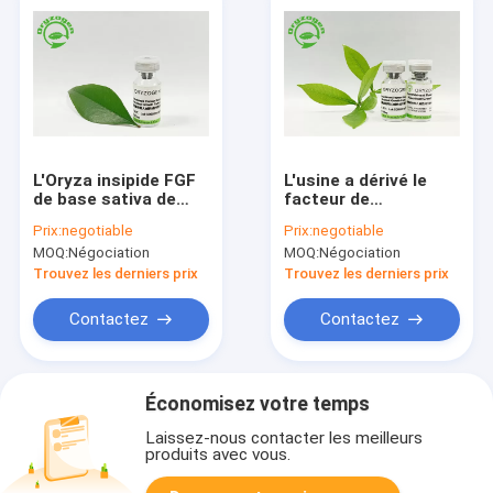
L'Oryza insipide FGF
L'usine a dérivé le
de base sativa de
facteur de
pureté de 95% a
croissance humain
Prix:
negotiable
Prix:
negotiable
lyophilisé la poudre
ISO9001 de
MOQ:
Négociation
MOQ:
Négociation
fibroblaste approuvé
Trouvez les derniers prix
Trouvez les derniers prix
Contactez
Contactez
Économisez votre temps
Laissez-nous contacter les meilleurs
produits avec vous.