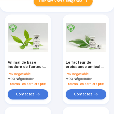
Donnez votre exigence
Animal de base
Le facteur de
inodore de facteur
croissance amical de
de croissance de
bFGF d'Evironmental
Prix:
negotiable
Prix:
negotiable
fibroblaste libre pour
a lyophilisé l'usine de
MOQ:
Négociation
MOQ:
Négociation
des cosmétiques
poudre dérivée
Trouvez les derniers prix
Trouvez les derniers prix
Contactez
Contactez