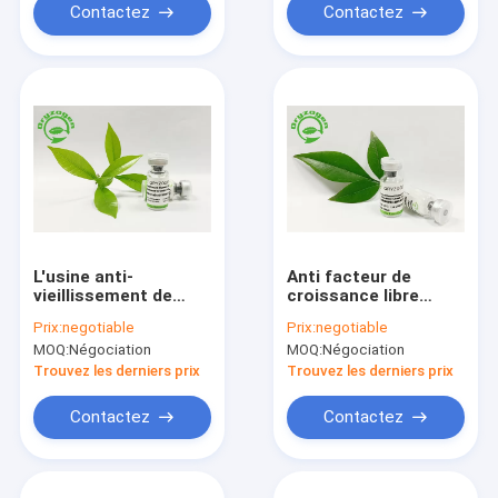
Contactez
Contactez
L'usine anti-
Anti facteur de
vieillissement de
croissance libre
facteur de
animal ridant de
Prix:
negotiable
Prix:
negotiable
croissance de bFGF a
bFGF d'ingrédients
MOQ:
Négociation
MOQ:
Négociation
dérivé avec la
cosmétiques
bioactivité élevée
Trouvez les derniers prix
Trouvez les derniers prix
Contactez
Contactez