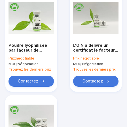
Poudre lyophilisée
L'OIN a délivré un
par facteur de
certificat le facteur
croissance élevé de
de croissance blanc
Prix:
negotiable
Prix:
negotiable
bFGF de bioactivité
de bFGF a lyophilisé
MOQ:
Négociation
MOQ:
Négociation
de pureté de 95%
la poudre pour la
réparation
Trouvez les derniers prix
Trouvez les derniers prix
endommagée de
peau
Contactez
Contactez
Maison
Produits
Au sujet de nous