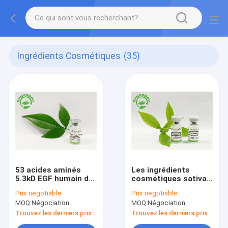
Ingrédients Cosmétiques
(35)
53 acides aminés
Les ingrédients
5.3kD EGF humain de
cosmétiques sativa
recombinaison ont
FGF de base d'Oryza
Prix:
negotiable
Prix:
negotiable
lyophilisé la poudre
ont lyophilisé la
MOQ:
Négociation
MOQ:
Négociation
poudre
Trouvez les derniers prix
Trouvez les derniers prix