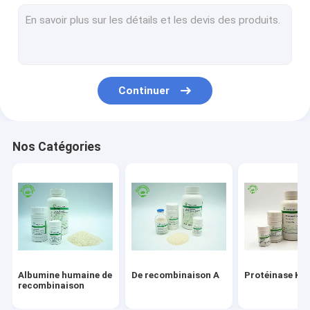
Service de recombinaison de protéine
Facteur de croissance épidermique
Soins de la peau d'albumine
Continuer
VEGF de recombinaison
Lysozyme de recombinaison
Nos Catégories
Ingrédients cosmétiques
Albumine humaine de
De recombinaison A
Protéinase K
recombinaison