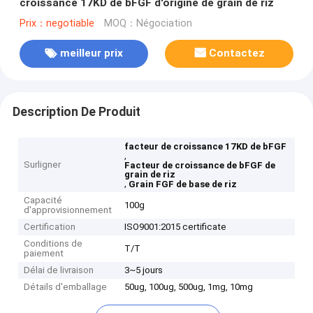
croissance 17KD de bFGF d'origine de grain de riz
Prix：negotiable
MOQ：Négociation
meilleur prix
Contactez
Description De Produit
facteur de croissance 17KD de bFGF
,
Surligner
Facteur de croissance de bFGF de
grain de riz
,
Grain FGF de base de riz
Capacité
100g
d'approvisionnement
Certification
ISO9001:2015 certificate
Conditions de
T/T
paiement
Délai de livraison
3~5 jours
Détails d'emballage
50ug, 100ug, 500ug, 1mg, 10mg