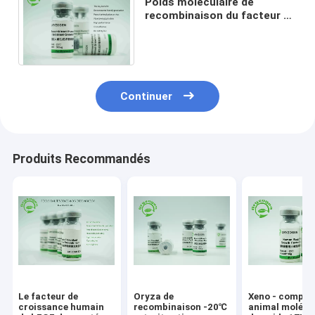
Poids moléculaire de
recombinaison du facteur de
croissance 17KD de bFGF
d'origine de grain de riz
Continuer
Produits Recommandés
Le facteur de
Oryza de
Xeno - compos
croissance humain
recombinaison -20℃
animal molécu