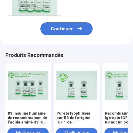
levure protéine R3 de ml
ED50 IGF 1
Continuer
Produits Recommandés
83 insuline humaine
Pureté lyophilisée
Recombiannt
de recombinaison de
par R3 de l'origine
Igtropin IGF 1 
l'acide aminé R3 IGF
IGF 1 de
R3 aucun poid
1 à longue chaîne -
recombinaison
9.1kD molécula
comme le facteur de
longue plus
composant an
Meilleur prix
Meilleur prix
Meilleur p