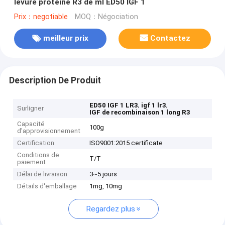
levure protéine R3 de ml ED50 IGF 1
Prix：negotiable
MOQ：Négociation
meilleur prix
Contactez
Description De Produit
,
,
ED50 IGF 1 LR3
igf 1 lr3
Surligner
IGF de recombinaison 1 long R3
Capacité
100g
d'approvisionnement
Certification
ISO9001:2015 certificate
Conditions de
T/T
paiement
Délai de livraison
3~5 jours
Détails d'emballage
1mg, 10mg
Regardez plus