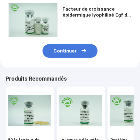
Facteur de croissance
épidermique lyophilisé Egf de
protéine pour les
cosmétiques de peau 1Ng/ml
d'ED50
Continuer
Produits Recommandés
53 le facteur de
La levure a dérivé la
Protéine