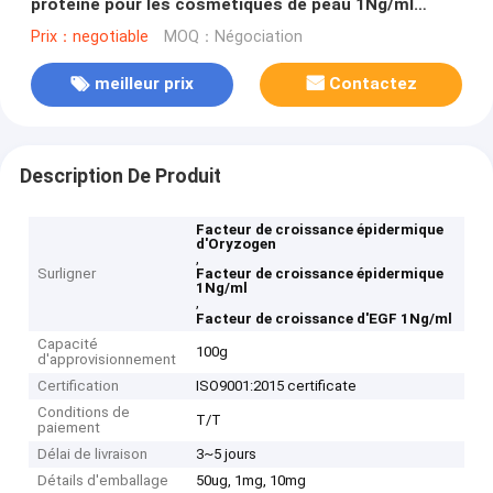
protéine pour les cosmétiques de peau 1Ng/ml
d'ED50
Prix：negotiable
MOQ：Négociation
meilleur prix
Contactez
Description De Produit
Facteur de croissance épidermique
d'Oryzogen
,
Surligner
Facteur de croissance épidermique
1Ng/ml
,
Facteur de croissance d'EGF 1Ng/ml
Capacité
100g
d'approvisionnement
Certification
ISO9001:2015 certificate
Conditions de
T/T
paiement
Délai de livraison
3~5 jours
Détails d'emballage
50ug, 1mg, 10mg