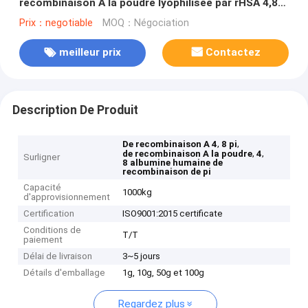
recombinaison A la poudre lyophilisée par rHSA 4,8
pi
Prix：negotiable
MOQ：Négociation
meilleur prix
Contactez
Description De Produit
,
,
De recombinaison A 4
8 pi
,
,
de recombinaison A la poudre
4
Surligner
8 albumine humaine de
recombinaison de pi
Capacité
1000kg
d'approvisionnement
Certification
ISO9001:2015 certificate
Conditions de
T/T
paiement
Délai de livraison
3~5 jours
Détails d'emballage
1g, 10g, 50g et 100g
Regardez plus