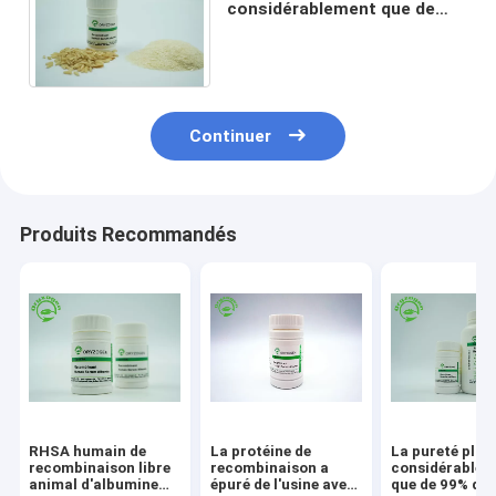
considérablement que de
99% de recombinaison A la
poudre lyophilisée par rHSA
4,8 pi
Continuer
Produits Recommandés
RHSA humain de
La protéine de
La pureté plus
recombinaison libre
recombinaison a
considérablem
animal d'albumine
épuré de l'usine avec
que de 99% de