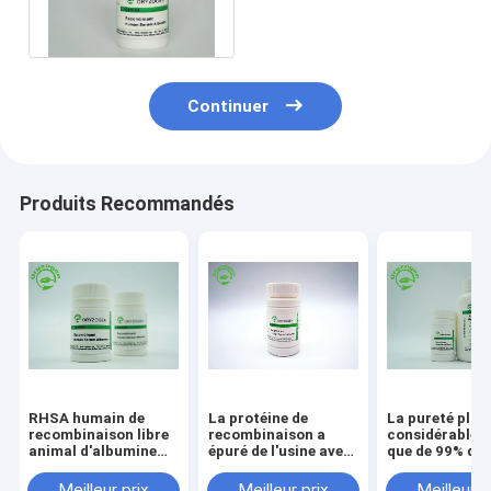
composant libre animal
de M/P 65℃
Continuer
Produits Recommandés
RHSA humain de
La protéine de
La pureté plus
recombinaison libre
recombinaison a
considérablem
animal d'albumine
épuré de l'usine avec
que de 99% de
sérique de catégorie
non - de l'endotoxine
recombinaison
d'excipient pour
animale d'ingrédient
stabilisateur d
Meilleur prix
Meilleur prix
Meilleur p