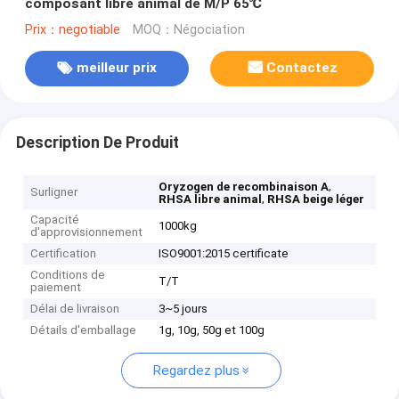
composant libre animal de M/P 65℃
Prix：negotiable
MOQ：Négociation
meilleur prix
Contactez
Description De Produit
,
Oryzogen de recombinaison A
Surligner
,
RHSA libre animal
RHSA beige léger
Capacité
1000kg
d'approvisionnement
Certification
ISO9001:2015 certificate
Conditions de
T/T
paiement
Délai de livraison
3~5 jours
Détails d'emballage
1g, 10g, 50g et 100g
Regardez plus