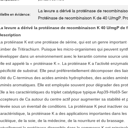
La levure a dérivé la protéinase de recombinais
Mettre en évidence:
Protéinase de recombinaison K de 40 U/mgP
Pro
,
La levure a dérivé la protéinase de recombinaison K 40 U/mgP de fo
Description
La protéinase K est une protéase de sérine, qui est un genre important
Limber de Tritirachiurn
. Puisque les micro-organismes qui peuvent synt
développer dans un environnement avec le kerantin comme source uniq
elle est appelé la « protéinase K ». La protéinase K a l'activité enzyma
spécificité de substrat. Elle peut préférentiellement décomposer des liai
côté du C-terminus des acides aminés hydrophobes, des acides aminés 
aminés aromatiques. Elle est employée souvent pour dégrader des proté
Elle a les caractéristiques du triplet catalytique typique Asp39-His69-S
accepteurs de Ca autour du centre actif pour augmenter sa stabilité et p
élevée sous un éventail de conditions. La protéinase K peut inactiver ou
caractéristique, la protéinase K a des applications importantes dans les
nucléique, de la soie, de la médecine, de la nourriture et du brassage.
Actuellement la protéinase disponible dans le commerce K est principale