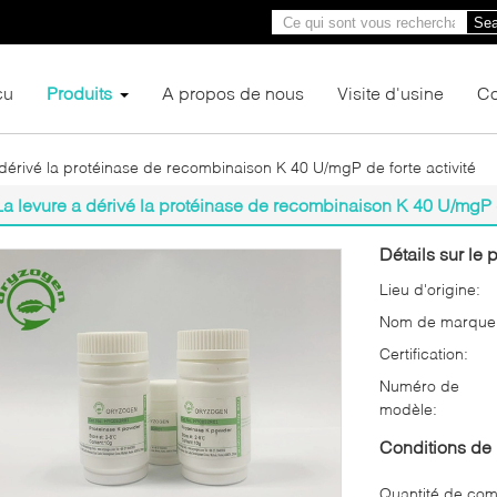
Sea
çu
Produits
A propos de nous
Visite d'usine
Co
 dérivé la protéinase de recombinaison K 40 U/mgP de forte activité
La levure a dérivé la protéinase de recombinaison K 40 U/mgP de
Détails sur le p
Lieu d'origine:
Nom de marque
Certification:
Numéro de
modèle:
Conditions de 
Quantité de co