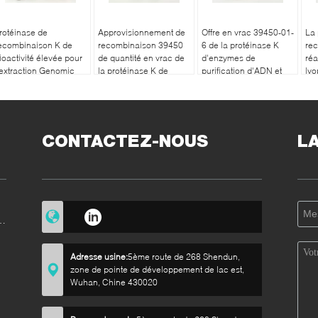
rotéinase de
Approvisionnement de
Offre en vrac 39450-01-
La 
ecombinaison K de
recombinaison 39450
6 de la protéinase K
re
ioactivité élevée pour
de quantité en vrac de
d'enzymes de
réa
'extraction Genomic
la protéinase K de
purification d'ADN et
lyo
'ADN
catégorie d'ACP 01 6
d'ARN
HY
CONTACTEZ-NOUS
L
e
Adresse usine:
5ème route de 268 Shendun,
zone de pointe de développement de lac est,
Wuhan, Chine 430020
e