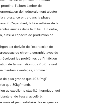
la protéine, l'album Limber de
e fermentation doit généralement ajouter
 la croissance entre dans la phase
nase K. Cependant, la biosynthèse de la
acides aminés dans le milieu. En outre,
on, ainsi la capacité de production de
hgen est dérivée de l'expression de
e processus de chromatographie avec du
 résolvent les problèmes de l'inhibition
cation de fermentation du rProK naturel
n que d'autres avantages, comme :
ique de plus grands que 40 U/mgP.
 plus que 80kg/month.
bien qu'excellente stabilité thermique, qui
iante et de l'essai accéléré.
r mois et peut satisfaire des exigences