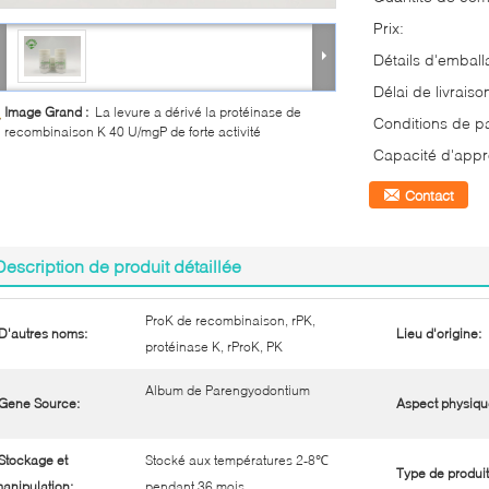
Prix:
Détails d'emball
Délai de livraiso
Image Grand :
La levure a dérivé la protéinase de
Conditions de p
recombinaison K 40 U/mgP de forte activité
Capacité d'appr
Contact
Description de produit détaillée
ProK de recombinaison, rPK,
D'autres noms:
Lieu d'origine:
protéinase K, rProK, PK
Album de Parengyodontium
Gene Source:
Aspect physiqu
Stockage et
Stocké aux températures 2-8℃
Type de produit
anipulation:
pendant 36 mois