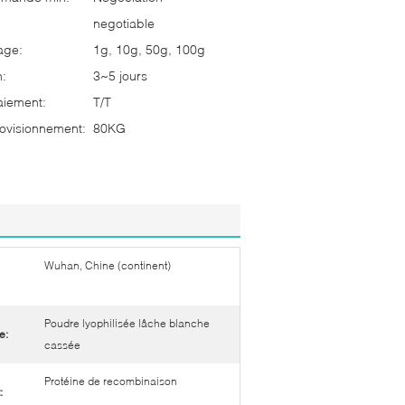
negotiable
age:
1g, 10g, 50g, 100g
n:
3~5 jours
aiement:
T/T
ovisionnement:
80KG
Wuhan, Chine (continent)
Poudre lyophilisée lâche blanche
e:
cassée
Protéine de recombinaison
: