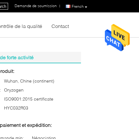
Demande de soumission
|
rch
French
ntrôle de la qualité
Contact
 forte activité
roduit:
Wuhan, Chine (continent)
:
Oryzogen
ISO9001:2015 certificate
HYC032R03
paiement et expédition:
mmande min:
Négociation