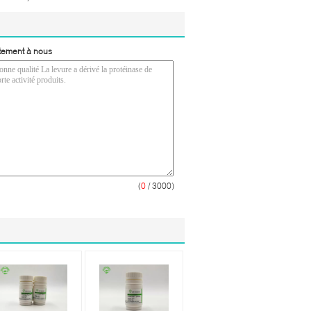
tement à nous
(
0
/ 3000)