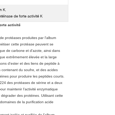
on K
,
téinase de forte activité K
rte activité
 de protéases produites par
l'album
hétiser cette protéase peuvent se
ue de carbone et d'azote, ainsi dans
tique extrêmement élevée et la large
sons d'ester et des liens de peptide à
contenant du soufre, et des acides
ines pour produire les peptides courts.
er224 des protéases de sérine et a deux
our maintenir l'activité enzymatique
 dégrader des protéines. Utilisant cette
 domaines de la purification acide
ment isolée et purifiée de l'album