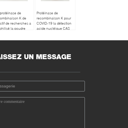
protéinase de
Protéinase de
combinaison K de
recombinaison K pour
ctif de recherches a
COVID-19 la détection
philisé la poudre
acide nucléique CAS
C032R03
39450-01-6
AISSEZ UN MESSAGE