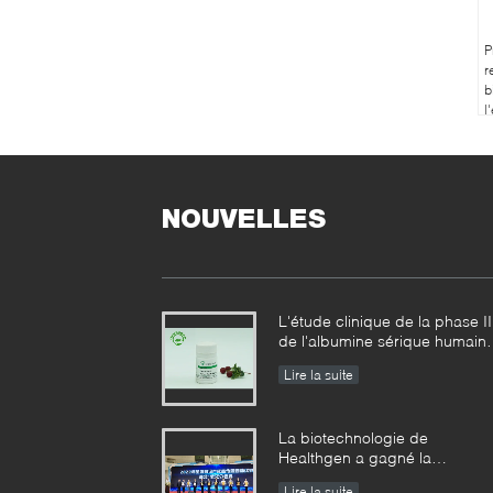
P
r
b
l
d
NOUVELLES
L'étude clinique de la phase II
de l'albumine sérique humain
de recombinaison usine-
Lire la suite
dérivée a réalisé des résultats
échelonnés
La biotechnologie de
Healthgen a gagné la
« récompense d'or de la 2èm
Lire la suite