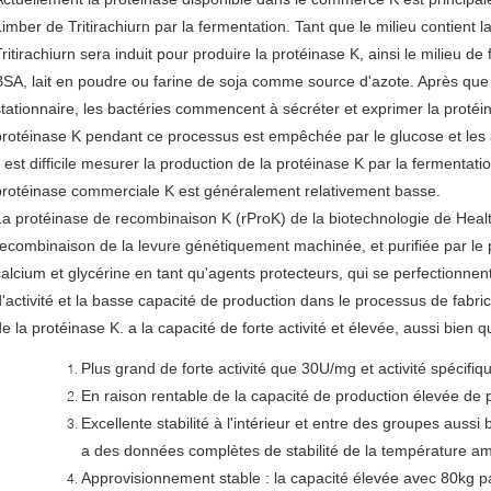
Limber de Tritirachiurn par la fermentation. Tant que le milieu contient 
Tritirachiurn sera induit pour produire la protéinase K, ainsi le milieu d
BSA, lait en poudre ou farine de soja comme source d'azote. Après que
stationnaire, les bactéries commencent à sécréter et exprimer la protéi
protéinase K pendant ce processus est empêchée par le glucose et les 
il est difficile mesurer la production de la protéinase K par la fermentati
protéinase commerciale K est généralement relativement basse.
La protéinase de recombinaison K (rProK) de la biotechnologie de Healt
recombinaison de la levure génétiquement machinée, et purifiée par l
calcium et glycérine en tant qu'agents protecteurs, qui se perfectionnent
d'activité et la basse capacité de production dans le processus de fabri
de la protéinase K. a la capacité de forte activité et élevée, aussi bie
Plus grand de forte activité que 30U/mg et activité spécif
En raison rentable de la capacité de production élevée de
Excellente stabilité à l'intérieur et entre des groupes aussi 
a des données complètes de stabilité de la température amb
Approvisionnement stable : la capacité élevée avec 80kg pa