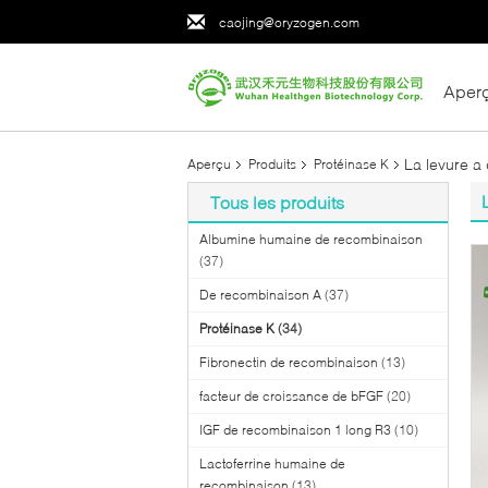
caojing@oryzogen.com
Aper
La levure a
Aperçu
Produits
Protéinase K
Tous les produits
Albumine humaine de recombinaison
(37)
De recombinaison A
(37)
Protéinase K
(34)
Fibronectin de recombinaison
(13)
facteur de croissance de bFGF
(20)
IGF de recombinaison 1 long R3
(10)
Lactoferrine humaine de
recombinaison
(13)